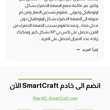
وكثير عبر ماكينة تصنع الصبغة الخضراء بشكل
اوتوماتيكي وجنوني , فتقوم بتسخين الصبار ومن ثم
تحويله الى الصبغة الخضراء بشكل اوتوماتيكي دون
تدخل منك , وعندما تقوم بسحب الصبغة الخضراء من
الفرن تحصل على اكس بي XP بشكل كبير ويمكنك
زيادة عدد الافران لتحصل على المزيد…
طريقة
إقرأ المزيد
الحصول
على
XP
لا
نهائي
ماين
انضم الى خادم SmartCraft الآن
كرافت
#SMARTCRAFT
Play.MC-SmartCraft.com