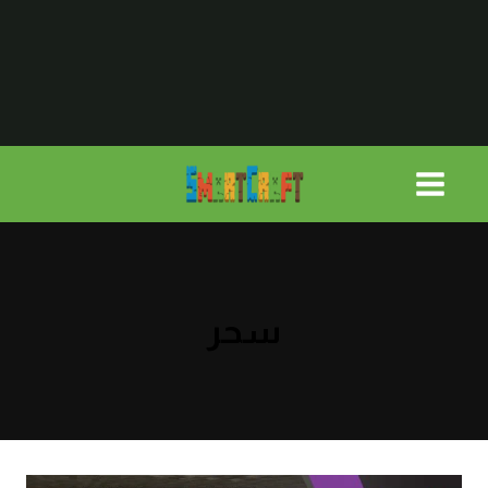
لتجاوز
لى
لمحتوى
سحر