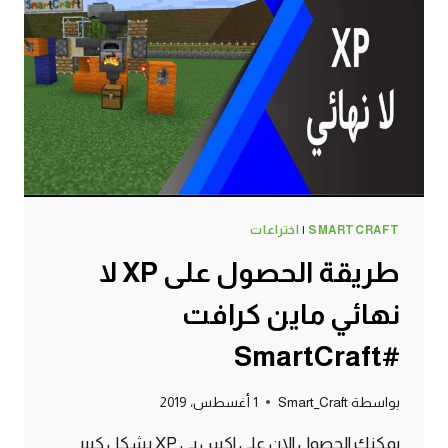
وصبار
–
سرفايفل
(1.14.4)
ماين
كرافت
#SMARTCRAFT
SMARTCRAFT
|
اختراعات
طريقة الحصول على XP لا
نهائي ماين كرافت
#SmartCraft
بواسطة
Smart_Craft
1 أغسطس، 2019
يمكنك الحصول الان على اكس بي XP بشكل كبير