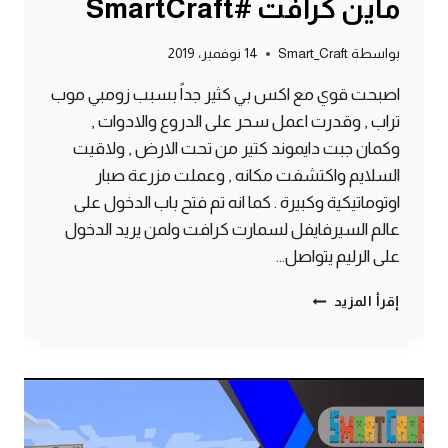
ماين كرافت #SmartCraft
بواسطة
Smart_Craft
14 نوفمبر، 2019
اصبحت قوي مع اكس بي كثير جداً بسبب زومبي موب
تراب , وقدرت اعمل سحر على الدروع والادوات ,
وكمان جبت دايموند كتير من تحت الارض , ولاقيت
السلايم واكتشفت مكانه , وعملت مزرعة صبار
اوتوماتيكية وكبيرة . كما انه تم فتح باب الدخول على
عالم السيرفايفل لسمارت كرافت ولمن يريد الدخول
على الرليم يتواصل…
الحلقة
إقرأ المزيد
#7
موب
تراب
زومبي
ودايموند
وسحر
وسلايم