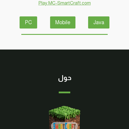
Play.MC-SmartCraft.com
#SMARTCRAFT
PC
Mobile
Java
حول