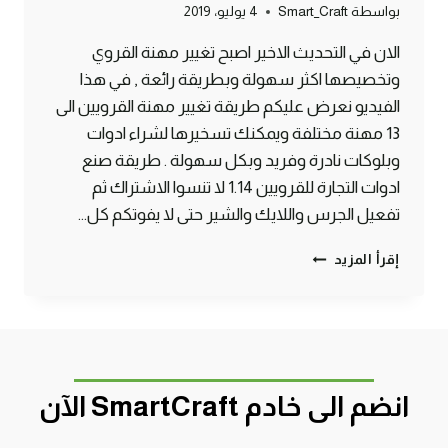
بواسطة
Smart_Craft
4 يوليو، 2019
الان في التحديث الاخير اصبح تغيير مهنة القروي
وتخصيصها اكثر سهولة وبطريقة رائعة , في هذا
الفيديو نعرض عليكم طريقة تغيير مهنة القرويين الى
13 مهنة مختلفة ويمكنك تسخيرها لشراء ادوات
وبلوكات نادرة وفريد وبكل سهولة . طريقة صنع
ادوات التجارة للقرويين 1.14 لا تنسوا الاشتراك ثم
تفعيل الجرس واللايك والشير حتى لا يفوتكم كل…
طريقة
إقرأ المزيد
تغيير
مهنة
القرويين
الى
13
مهنه
انضم الى خادم SmartCraft الآن
1.14
ماين
كرافت