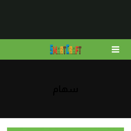
لتجاوز
لى
لمحتوى
سهام