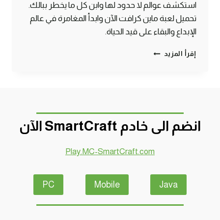
استكشف عوالم لا حدود لها وابن كل ما يخطر ببالك.
تحميل لعبة ماين كرافت الآن وابدأ المغامرة في عالم
الإبداع والبقاء على قيد الحياة.
تحميل
إقرأ المزيد
لعبة
ماين
كرافت
مجانًا
وبكل
سهولة
انضم الى خادم SmartCraft الآن
Play.MC-SmartCraft.com
PC
Mobile
Java