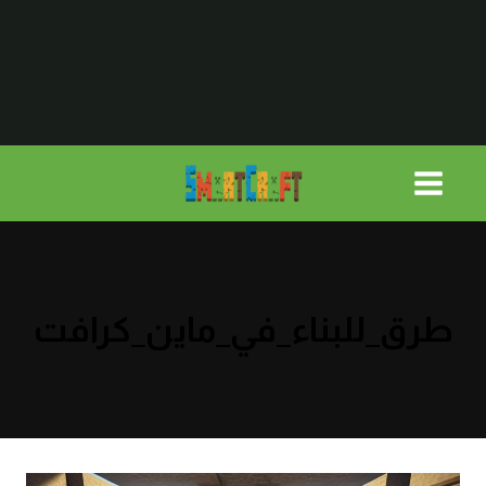
لتجاوز
لى
لمحتوى
طرق_للبناء_في_ماين_كرافت