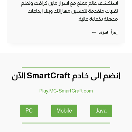
استكشف عالم ممتع مع اسرار ماين كرافت وتعلم
تقنيات متقدمة لتحسين مهاراتك وبناء إبداعات
مذهلة بكفاءة عالية.
اكتشف
إقرأ المزيد
اسرار
ماين
كرافت
وتقنيات
اللعب
الخفية
انضم الى خادم SmartCraft الآن
Play.MC-SmartCraft.com
PC
Mobile
Java