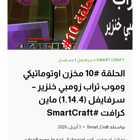
SMARTCRAFT
|
سرفايفل
|
مسلسل
الحلقة #10 مخزن اوتوماتيكي
وموب تراب زومبي خنزير –
سرفايفل (1.14.4) ماين
كرافت #SmartCraft
بواسطة
Smart_Craft
3 أبريل، 2020
تم انشاء مخزن كبير اوتوماتيكي لحفظ جميع الموارد