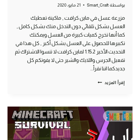
بواسطة
Smart_Craft
21 مايو، 2020
مزرعة عسل في ماين كرافت , ماكينة تعطيك
العسل بشكل تلقائي دون التدخل منك بشكل كامل ,
كما أنها تخرج كميات كبيرة من العسل ويمكنك
تكبيرها للحصول على العسل بشكل أكبر , كل هذا في
التحديث الأخير 1.15.2 لماين كرافت لا تنسوا الاشتراك ثم
تفعيل الجرس واللايك والشير حتى لا يفوتكم كل
جديدكما اننا نقرأ…
طريقة
إقرأ المزيد
الحصول
على
العسل
بشكل
أوتوماتيكي
ماين
كرافت
#SMARTCRAFT