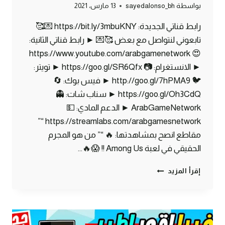
بواسطة
sayedalonso_bh
13 مارس، 2021
رابط قناتي الجديدة: https://bit.ly/3mbuKNY 💌🥰
تابعوني لنتواصل مع بعض 🥰💌 ► رابط قناتي الثانية:
😍 https://www.youtube.com/arabgamenetwork
► الانستغرام: 📷 https://goo.gl/SR6Qfx ► تويتر:
🐦 http://goo.gl/7hPMA9 ► فيس بوك: 🔄
https://goo.gl/Oh3CdQ ► سناب شات: 👻
ArabGameNetwork ► الدعم المادي: 💵
https://streamlabs.com/arabgamesnetwork “”
مقاطع انصح بمشاهدتها: 🔥 “” من هو المجرم
الحقيقي في لعبة Among Us !! 😱🔥…
ماين
إقرأ المزيد
كرافت
مودات
:
كيف
تصبغ