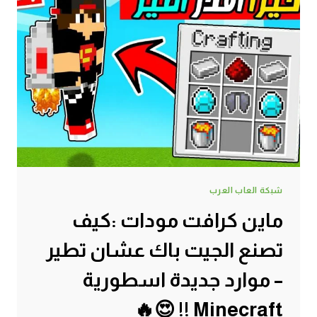
درعك
احمر
–
اجمل
درع
في
اللعبة
|
MINECRAFT
!!
😍
🔥
شبكة العاب العرب
ماين كرافت مودات :كيف
تصنع الجيت باك عشان تطير
– موارد جديدة اسطورية
Minecraft !! 😍🔥