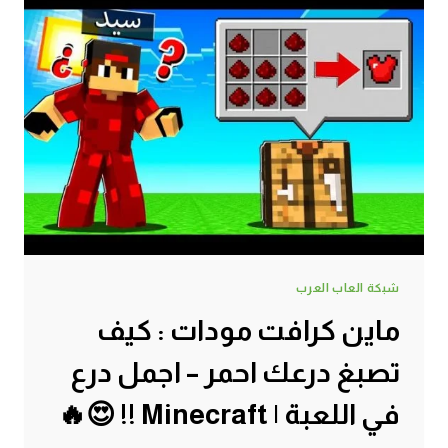
شبكة العاب العرب
ماين كرافت مودات : كيف
تصبغ درعك احمر – اجمل درع
في اللعبة | Minecraft !! 😍🔥