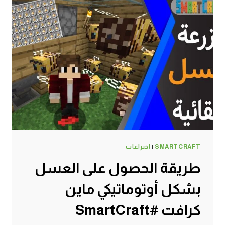
الجيت
باك
عشان
تطير
–
موارد
جديدة
اسطورية
MINECRAFT
!!
😍
🔥
SMARTCRAFT
|
اختراعات
طريقة الحصول على العسل
بشكل أوتوماتيكي ماين
كرافت #SmartCraft