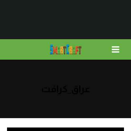
لتجاوز
لى
لمحتوى
عراق_كرافت