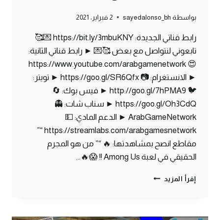
بواسطة
sayedalonso_bh
2 فبراير، 2021
رابط قناتي الجديدة: https://bit.ly/3mbuKNY 💌🥰
تابعوني لنتواصل مع بعض 🥰💌 ► رابط قناتي الثانية:
😍 https://www.youtube.com/arabgamenetwork
► الانستغرام: 📷 https://goo.gl/SR6Qfx ► تويتر:
🐦 http://goo.gl/7hPMA9 ► فيس بوك: 🔄
https://goo.gl/Oh3CdQ ► سناب شات: 👻
ArabGameNetwork ► الدعم المادي: 💵
https://streamlabs.com/arabgamesnetwork “”
مقاطع انصح بمشاهدتها: 🔥 “” من هو المجرم
الحقيقي في لعبة Among Us !! 😱🔥…
ماين
إقرأ المزيد
كرافت
مودات
:كيف
تصنع