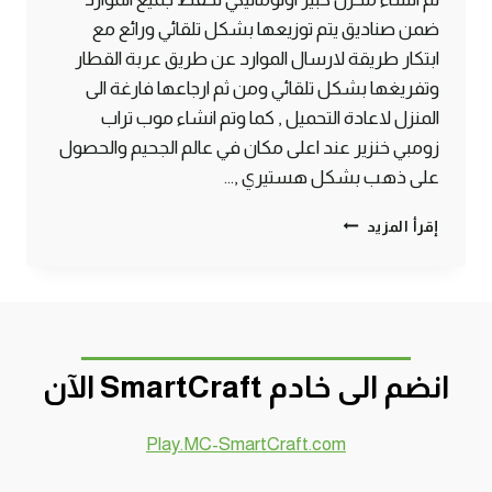
ضمن صناديق يتم توزيعها بشكل تلقائي ورائع مع
ابتكار طريقة لارسال الموارد عن طريق عربة القطار
وتفريغها بشكل تلقائي ومن ثم ارجاعها فارغة الى
المنزل لاعادة التحميل , كما وتم انشاء موب تراب
زومبي خنزير عند اعلى مكان في عالم الجحيم والحصول
على ذهب بشكل هستيري ,…
الحلقة
إقرأ المزيد
#10
مخزن
اوتوماتيكي
وموب
تراب
زومبي
انضم الى خادم SmartCraft الآن
خنزير
–
سرفايفل
Play.MC-SmartCraft.com
(1.14.4)
ماين