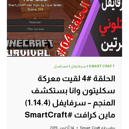
سرفايفل
(1.14.4)
ماين
كرافت
#SMARTCRAFT
SMARTCRAFT
|
سرفايفل
|
مسلسل
الحلقة #4 لقيت معركة
سكليتون وانا بستكشف
المنجم – سرفايفل (1.14.4)
ماين كرافت #SmartCraft
بواسطة
Smart_Craft
14 أكتوبر، 2019