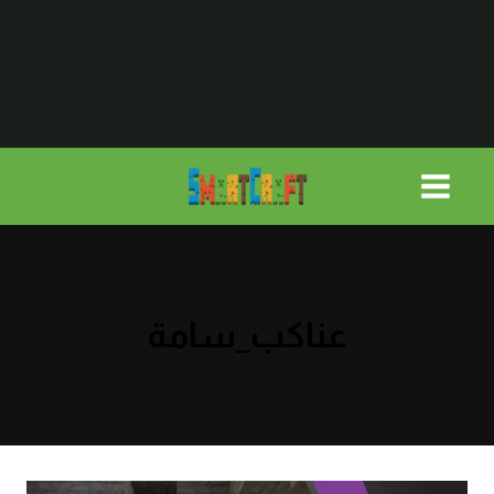
لتجاوز
لى
لمحتوى
عناكب_سامة