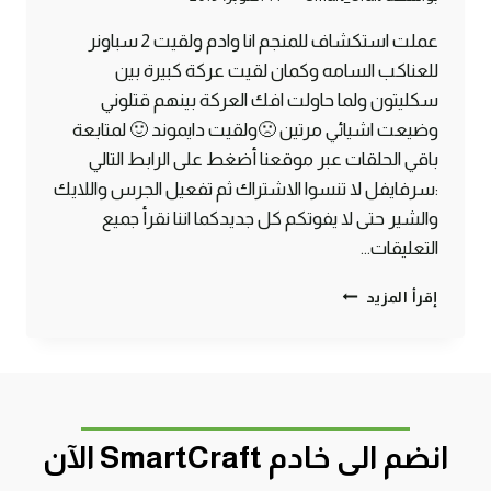
عملت استكشاف للمنجم انا وادم ولقيت 2 سباونر
للعناكب السامه وكمان لقيت عركة كبيرة بين
سكليتون ولما حاولت افك العركة بينهم قتلوني
وضيعت اشيائي مرتين 🙁ولقيت دايموند 🙂 لمتابعة
باقي الحلقات عبر موقعنا أضغط على الرابط التالي
:سرفايفل لا تنسوا الاشتراك ثم تفعيل الجرس واللايك
والشير حتى لا يفوتكم كل جديدكما اننا نقرأ جميع
التعليقات…
الحلقة
إقرأ المزيد
#4
لقيت
معركة
سكليتون
وانا
بستكشف
انضم الى خادم SmartCraft الآن
المنجم
–