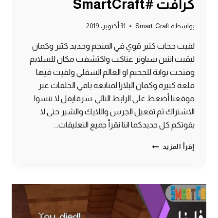
كرافت #SmartCraft
بواسطة
Smart_Craft
31 أكتوبر، 2019
لقيت حجات كتير قوي في المنجم وحديد كتير وكمان
ليقيت اتنين سباونر عناكب واكتشفت مكان للسلايم
وفتحت بوابة للجحيم او العالم السفلي ولقيت فيها
قلعة كبيرة وكمان البلازا لمتابعة باقي الحلقات عبر
موقعنا أضغط على الرابط التالي :سرفايفل لا تنسوا
الاشتراك ثم تفعيل الجرس واللايك والشير حتى لا
يفوتكم كل جديدكما اننا نقرأ جميع التعليقات…
الحلقة
إقرأ المزيد
#5
جهزت
المنجم
وفتحت
بوابة
للجحيم
–