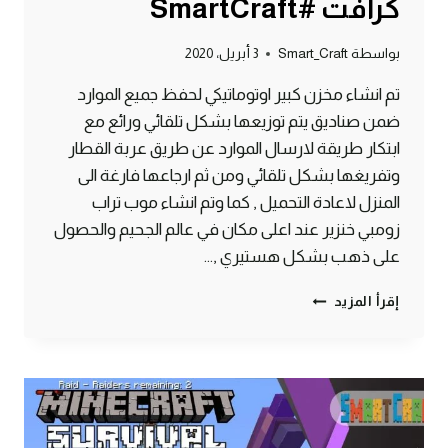
كرافت #SmartCraft
بواسطة
Smart_Craft
3 أبريل، 2020
تم انشاء مخزن كبير اوتوماتيكي لحفظ جميع الموارد
ضمن صناديق يتم توزيعها بشكل تلقائي ورائع مع
ابتكار طريقة لارسال الموارد عن طريق عربة القطار
وتفريغها بشكل تلقائي ومن ثم ارجاعها فارغة الى
المنزل لاعادة التحميل , كما وتم انشاء موب تراب
زومبي خنزير عند اعلى مكان في عالم الجحيم والحصول
على ذهب بشكل هستيري ,…
الحلقة
إقرأ المزيد
#10
مخزن
اوتوماتيكي
وموب
تراب
زومبي
خنزير