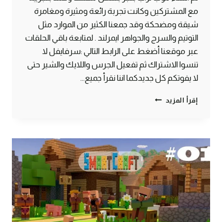
مع المشتركين وكانت تجربة رائعة ومثيرة ومغامرة
شيقة ومضحكة وقد جمعنا الكثير من الموارد مثل
التوتيم والسرج والجواهر ايمرلند . لمتابعة باقي الحلقات
عبر موقعنا أضغط على الرابط التالي :سرفايفل لا
تنسوا الاشتراك ثم تفعيل الجرس واللايك والشير حتى
لا يفوتكم كل جديدكما اننا نقرأ جميع…
الحلقة
إقرأ المزيد
#9
موب
تراب
الغزاة
بلجر
–
سرفايفل
(1.14.4)
ماين
كرافت
#SMARTCRAFT