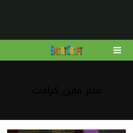
لتجاوز
لى
لمحتوى
فلم_ماين_كرافت