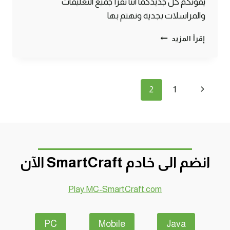
يفوتكم كل جديدكما اننا نقرأ جميع التعليقات
والمراسلات بجدية ونهتم بها
مسلسل
إقرأ المزيد
قصة
حياة
قروي
–
تنقل
الصفحة
2
1
الحلقة
الأولى
الصفحة
السابقة
ماين
كرافت
#SMARTCRAFT
انضم الى خادم SmartCraft الآن
Play.MC-SmartCraft.com
PC
Mobile
Java