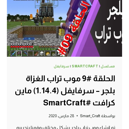
–
سرفايفل
(1.14.4)
ماين
كرافت
#SMARTCRAFT
مسلسل
|
SMARTCRAFT
|
سرفايفل
الحلقة #9 موب تراب الغزاة
بلجر – سرفايفل (1.14.4) ماين
كرافت #SmartCraft
بواسطة
Smart_Craft
28 مارس، 2020
تم انشاء موب تراب بلجر بشكل مختلف وقمنا بتجريبه