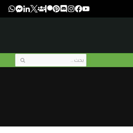
البحث
عن: