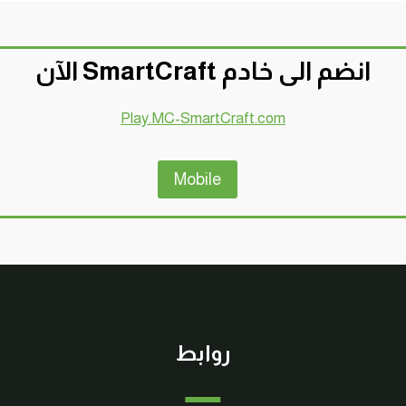
انضم الى خادم SmartCraft الآن
Play.MC-SmartCraft.com
Mobile
روابط