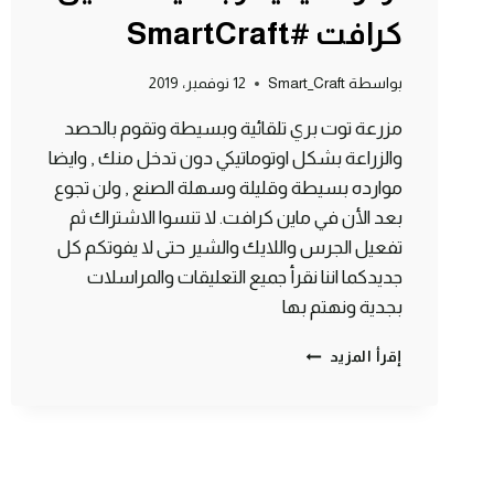
كرافت #SmartCraft
بواسطة
Smart_Craft
12 نوفمبر، 2019
مزرعة توت بري تلقائية وبسيطة وتقوم بالحصد
والزراعة بشكل اوتوماتيكي دون تدخل منك , وايضا
موارده بسيطة وقليلة وسهلة الصنع , ولن تجوع
بعد الأن في ماين كرافت. لا تنسوا الاشتراك ثم
تفعيل الجرس واللايك والشير حتى لا يفوتكم كل
جديدكما اننا نقرأ جميع التعليقات والمراسلات
بجدية ونهتم بها
طريقة
إقرأ المزيد
عمل
مزرعة
توت
اوتوماتيكية
وبسيطة
ماين