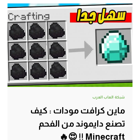
كيف
تصنع
سيف
من
ورق
–
اغرب
سيف
في
اللعبة
|
MINECRAFT
!!
😍
🔥
شبكة العاب العرب
ماين كرافت مودات : كيف
تصنع دايموند من الفحم
Minecraft !! 😍🔥