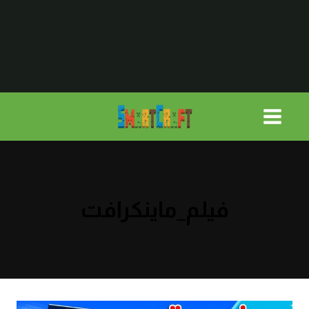
لتجاوز
لى
لمحتوى
فيلم_ماينكرافت