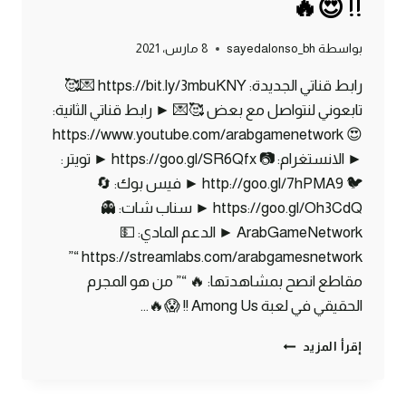
!! 😍🔥
بواسطة
sayedalonso_bh
8 مارس، 2021
رابط قناتي الجديدة: https://bit.ly/3mbuKNY 💌🥰
تابعوني لنتواصل مع بعض 🥰💌 ► رابط قناتي الثانية:
😍 https://www.youtube.com/arabgamenetwork
► الانستغرام: 📷 https://goo.gl/SR6Qfx ► تويتر:
🐦 http://goo.gl/7hPMA9 ► فيس بوك: 🔄
https://goo.gl/Oh3CdQ ► سناب شات: 👻
ArabGameNetwork ► الدعم المادي: 💵
https://streamlabs.com/arabgamesnetwork “”
مقاطع انصح بمشاهدتها: 🔥 “” من هو المجرم
الحقيقي في لعبة Among Us !! 😱🔥…
ماين
إقرأ المزيد
كرافت
مودات
: