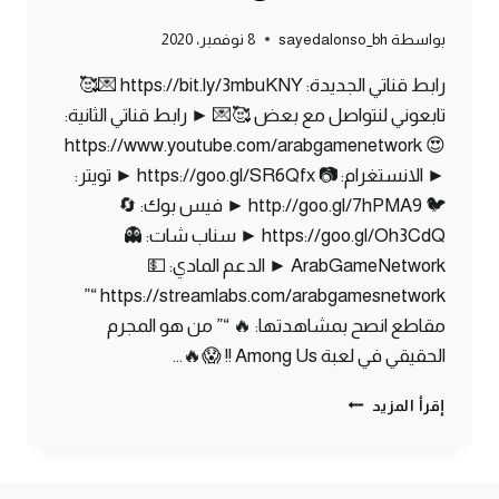
بواسطة
sayedalonso_bh
8 نوفمبر، 2020
رابط قناتي الجديدة: https://bit.ly/3mbuKNY 💌🥰
تابعوني لنتواصل مع بعض 🥰💌 ► رابط قناتي الثانية:
😍 https://www.youtube.com/arabgamenetwork
► الانستغرام: 📷 https://goo.gl/SR6Qfx ► تويتر:
🐦 http://goo.gl/7hPMA9 ► فيس بوك: 🔄
https://goo.gl/Oh3CdQ ► سناب شات: 👻
ArabGameNetwork ► الدعم المادي: 💵
https://streamlabs.com/arabgamesnetwork “”
مقاطع انصح بمشاهدتها: 🔥 “” من هو المجرم
الحقيقي في لعبة Among Us !! 😱🔥…
ماين
إقرأ المزيد
كرافت
مودات
:
كيف