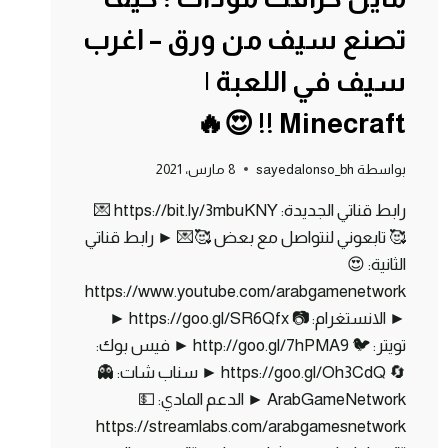
تصنع سيف من ورق – اغرب
سيف في اللعبة |
Minecraft !! 😍🔥
بواسطة
sayedalonso_bh
8 مارس، 2021
رابط قناتي الجديدة: https://bit.ly/3mbuKNY 💌
🥰 تابعوني لنتواصل مع بعض 🥰💌 ► رابط قناتي
الثانية: 😍
https://www.youtube.com/arabgamenetwork
► الانستغرام: 📷 https://goo.gl/SR6Qfx ►
تويتر: 🐦 http://goo.gl/7hPMA9 ► فيس بوك:
🔄 https://goo.gl/Oh3CdQ ► سناب شات: 👻
ArabGameNetwork ► الدعم المادي: 💵
https://streamlabs.com/arabgamesnetwork