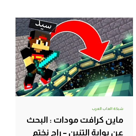
شبكة العاب العرب
ماين كرافت مودات : البحث
عن بوابة التنين – راح نختم