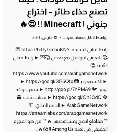
تصنع حذاء طائر – اختراع
جنوني | Minecraft !! 😍🔥
بواسطة
sayedalonso_bh
18 مارس، 2021
رابط قناتي الجديدة: https://bit.ly/3mbuKNY 💌
🥰 تابعوني لنتواصل مع بعض 🥰💌 ► رابط قناتي
الثانية: 😍
https://www.youtube.com/arabgamenetwork
► الانستغرام: 📷 https://goo.gl/SR6Qfx ►
تويتر: 🐦 http://goo.gl/7hPMA9 ► فيس بوك:
🔄 https://goo.gl/Oh3CdQ ► سناب شات: 👻
ArabGameNetwork ► الدعم المادي: 💵
https://streamlabs.com/arabgamesnetwork
“” مقاطع انصح بمشاهدتها: 🔥 “” من هو المجرم
الحقيقي في لعبة Among Us !! 😱🔥…