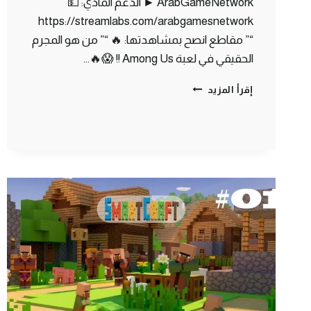
ArabGameNetwork ► الدعم المادي: 💵
https://streamlabs.com/arabgamesnetwork
“” مقاطع انصح بمشاهدتها: 🔥 “” من هو المجرم
الحقيقي في لعبة Among Us !! 😱🔥…
ماين
إقرأ المزيد
كرافت
مودات
:
بناء
البيت
الجديد
–
انتهينا
من
القلعة
الرهيبة
|
MINECRAFT
!!
😍