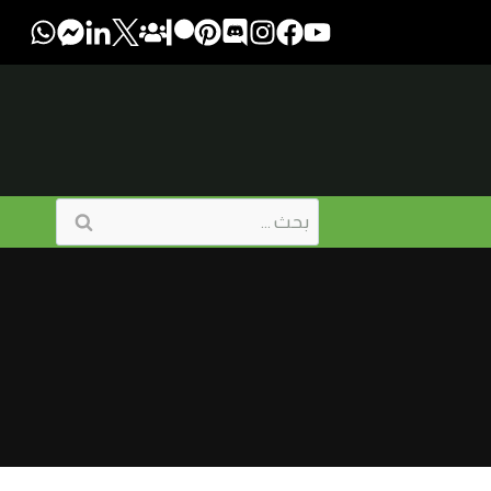
البحث
عن: