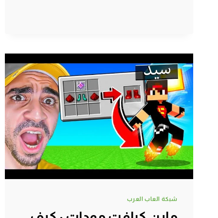
مودات
:
صنعت
المكنسة
العجيبة
|
MINECRAFT
!!
😱
🔥
شبكة العاب العرب
ماين كرافت مودات : كيف