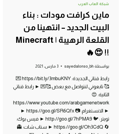
شبكة العاب العرب
ماين كرافت مودات : بناء
البيت الجديد – انتهينا من
القلعة الرهيبة | Minecraft
!! 😍🔥
بواسطة
sayedalonso_bh
3 مارس، 2021
رابط قناتي الجديدة: https://bit.ly/3mbuKNY 💌
🥰 تابعوني لنتواصل مع بعض 🥰💌 ► رابط قناتي
الثانية: 😍
https://www.youtube.com/arabgamenetwork
► الانستغرام: 📷 https://goo.gl/SR6Qfx ►
تويتر: 🐦 http://goo.gl/7hPMA9 ► فيس بوك:
🔄 https://goo.gl/Oh3CdQ ► سناب شات: 👻