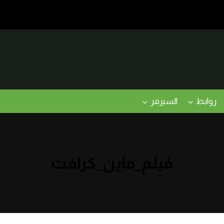
روابط
السيرفر
فيلم_ماين_كرافت