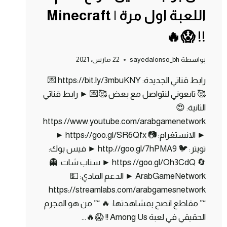
اللعبة اول مرة | Minecraft
!! 😱🔥
بواسطة
sayedalonso_bh
22 مارس، 2021
رابط قناتي الجديدة: https://bit.ly/3mbuKNY 💌
🥰 تابعوني لنتواصل مع بعض 🥰💌 ► رابط قناتي
الثانية: 😍
https://www.youtube.com/arabgamenetwork
► الانستغرام: 📷 https://goo.gl/SR6Qfx ►
تويتر: 🐦 http://goo.gl/7hPMA9 ► فيس بوك:
🔄 https://goo.gl/Oh3CdQ ► سناب شات: 👻
ArabGameNetwork ► الدعم المادي: 💵
https://streamlabs.com/arabgamesnetwork
“” مقاطع انصح بمشاهدتها: 🔥 “” من هو المجرم
الحقيقي في لعبة Among Us !! 😱🔥…