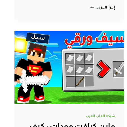
ماين
إقرأ المزيد
كرافت
مودات
:
البحث
عن
بوابة
التنين
–
راح
نختم
اللعبة
اول
مرة
|
MINECRAFT
!!
😱
🔥
شبكة العاب العرب
ماين كرافت مودات : كيف