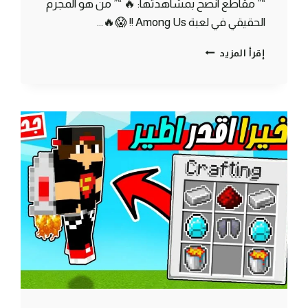
“” مقاطع انصح بمشاهدتها: 🔥 “” من هو المجرم
الحقيقي في لعبة Among Us !! 😱🔥…
ماين
إقرأ المزيد
كرافت
مودات
:
كيف
تصبغ
درعك
احمر
–
اجمل
درع
في
اللعبة
|
MINECRAFT
!!
😍
🔥