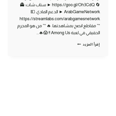
🔄 https://goo.gl/Oh3CdQ ► سناب شات: 👻
ArabGameNetwork ► الدعم المادي: 💵
https://streamlabs.com/arabgamesnetwork
“” مقاطع انصح بمشاهدتها: 🔥 “” من هو المجرم
الحقيقي في لعبة Among Us !! 😱🔥…
ماين
إقرأ المزيد
كرافت
مودات
:كيف
تصنع
الجيت
باك
عشان
تطير
–
موارد
جديدة
اسطورية
MINECRAFT