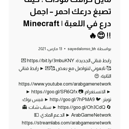
تصبغ درعك احمر – اجمل
درع في اللعبة | Minecraft
!! 😍🔥
بواسطة
sayedalonso_bh
13 مارس، 2021
رابط قناتي الجديدة: https://bit.ly/3mbuKNY 💌
🥰 تابعوني لنتواصل مع بعض 🥰💌 ► رابط قناتي
الثانية: 😍
https://www.youtube.com/arabgamenetwork
► الانستغرام: 📷 https://goo.gl/SR6Qfx ►
تويتر: 🐦 http://goo.gl/7hPMA9 ► فيس بوك:
🔄 https://goo.gl/Oh3CdQ ► سناب شات: 👻
ArabGameNetwork ► الدعم المادي: 💵
https://streamlabs.com/arabgamesnetwork