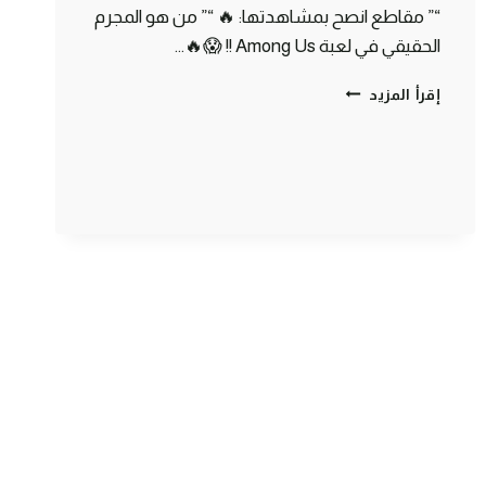
“” مقاطع انصح بمشاهدتها: 🔥 “” من هو المجرم
الحقيقي في لعبة Among Us !! 😱🔥…
ماين
إقرأ المزيد
كرافت
مودات
:
كيف
تصنع
دايموند
من
الفحم
MINECRAFT
!!
😍
🔥