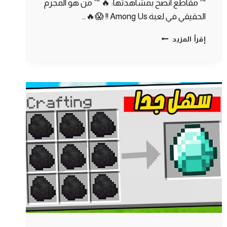
“” مقاطع انصح بمشاهدتها: 🔥 “” من هو المجرم
الحقيقي في لعبة Among Us !! 😱🔥…
ماين
إقرأ المزيد
كرافت
مودات
:
كيف
تصنع
سيف
من
ورق
–
اغرب
سيف
في
اللعبة
|
MINECRAFT
!!
😍