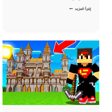
ماين
إقرأ المزيد
كرافت
مودات
:
كيف
تصنع
حذاء
طائر
–
اختراع
جنوني
|
MINECRAFT
!!
😍
🔥