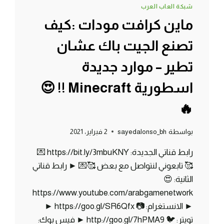
شبكة العاب العرب
ماين كرافت مودات :كيف
تصنع الجيت باك عشان
تطير – موارد جديدة
اسطورية Minecraft !! 😍
🔥
بواسطة
sayedalonso_bh
2 فبراير، 2021
رابط قناتي الجديدة: https://bit.ly/3mbuKNY 💌
🥰 تابعوني لنتواصل مع بعض 🥰💌 ► رابط قناتي
الثانية: 😍
https://www.youtube.com/arabgamenetwork
► الانستغرام: 📷 https://goo.gl/SR6Qfx ►
تويتر: 🐦 http://goo.gl/7hPMA9 ► فيس بوك: