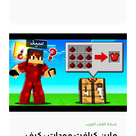
مودات
:
رجعت
اغراضي
الثمينة
اخيراً
|
MINECRAFT
!!
😱
🔥
شبكة العاب العرب
ماين كرافت مودات : كيف