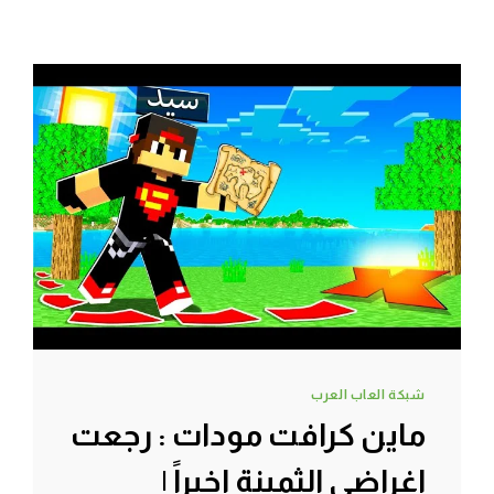
شبكة العاب العرب
ماين كرافت مودات : رجعت
اغراضي الثمينة اخيراً |