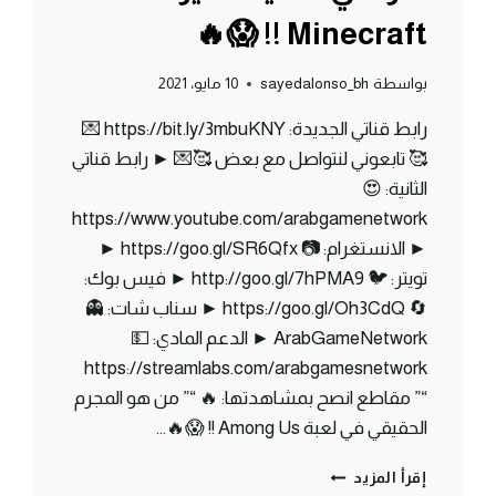
Minecraft !! 😱🔥
بواسطة
sayedalonso_bh
10 مايو، 2021
رابط قناتي الجديدة: https://bit.ly/3mbuKNY 💌
🥰 تابعوني لنتواصل مع بعض 🥰💌 ► رابط قناتي
الثانية: 😍
https://www.youtube.com/arabgamenetwork
► الانستغرام: 📷 https://goo.gl/SR6Qfx ►
تويتر: 🐦 http://goo.gl/7hPMA9 ► فيس بوك:
🔄 https://goo.gl/Oh3CdQ ► سناب شات: 👻
ArabGameNetwork ► الدعم المادي: 💵
https://streamlabs.com/arabgamesnetwork
“” مقاطع انصح بمشاهدتها: 🔥 “” من هو المجرم
الحقيقي في لعبة Among Us !! 😱🔥…
ماين
إقرأ المزيد
كرافت