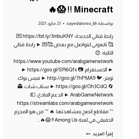
Minecraft !! 😱🔥
بواسطة
sayedalonso_bh
23 مايو، 2021
رابط قناتي الجديدة: https://bit.ly/3mbuKNY 💌
🥰 تابعوني لنتواصل مع بعض 🥰💌 ► رابط قناتي
الثانية: 😍
https://www.youtube.com/arabgamenetwork
► الانستغرام: 📷 https://goo.gl/SR6Qfx ►
تويتر: 🐦 http://goo.gl/7hPMA9 ► فيس بوك:
🔄 https://goo.gl/Oh3CdQ ► سناب شات: 👻
ArabGameNetwork ► الدعم المادي: 💵
https://streamlabs.com/arabgamesnetwork
“” مقاطع انصح بمشاهدتها: 🔥 “” من هو المجرم
الحقيقي في لعبة Among Us !! 😱🔥…
ماين
إقرأ المزيد
كرافت