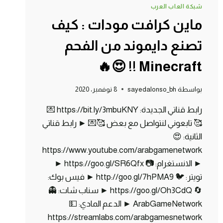
🔥
شبكة العاب العرب
ماين كرافت مودات : كيف
تصنع دايموند من الفحم
Minecraft !! 😍🔥
بواسطة
sayedalonso_bh
8 نوفمبر، 2020
رابط قناتي الجديدة: https://bit.ly/3mbuKNY 💌
🥰 تابعوني لنتواصل مع بعض 🥰💌 ► رابط قناتي
الثانية: 😍
https://www.youtube.com/arabgamenetwork
► الانستغرام: 📷 https://goo.gl/SR6Qfx ►
تويتر: 🐦 http://goo.gl/7hPMA9 ► فيس بوك:
🔄 https://goo.gl/Oh3CdQ ► سناب شات: 👻
ArabGameNetwork ► الدعم المادي: 💵
https://streamlabs.com/arabgamesnetwork