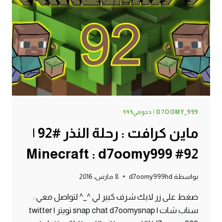
93#
MINECRAFT
:
D7OOMY999
D7OOMY_999 | دحومي٩٩٩
ماين كرافت : رحلة النذر #92 |
92# Minecraft : d7oomy999
بواسطة
d7oomy999hd
8 مارس، 2016
ضغط على زر لايك شرف كبير لي ^_^ لتواصل معي :
سناب شات | snap chat d7oomysnap تويتر | twitter