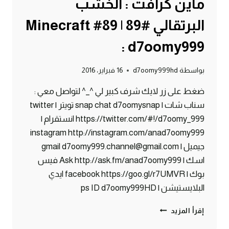
ماين كرافت : الخشب
البرتقالي #89 | 89# Minecraft
: d7oomy999
بواسطة
d7oomy999hd
16 فبراير، 2016
ضغط على زر لايك شرف كبير لي ^_^ لتواصل معي :
سناب شات | snap chat d7oomysnap تويتر | twitter
https://twitter.com/#!/d7oomy_999 انستقرام |
instagram http://instagram.com/anad7oomy999
جيميل | gmail d7oomy999.channel@gmail.com
اسك | Ask http://ask.fm/anad7oomy999 فيس
بوك | facebook https://goo.gl/r7UMVR ايدي
البلايستيشن | ps ID d7oomy999HD
ماين
إقرأ المزيد
كرافت