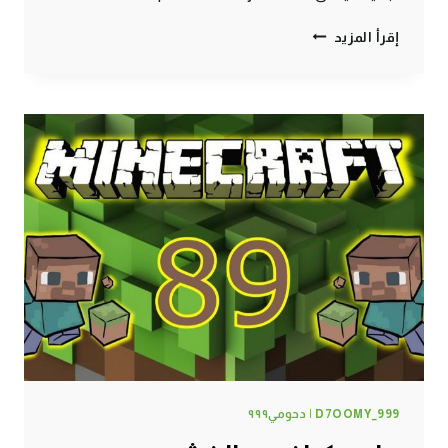
ماين
إقرأ المزيد
كرافت
:
تحت
الأرض
#90
|
90#
MINECRAFT
:
D7OOMY999
D7OOMY_999 | دحومي٩٩٩