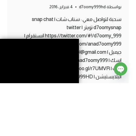
بواسطة
d7oomy999hd
4 فبراير، 2016
سحبة لتواصل معي : سناب شات | snap chat
d7oomysnap تويتر | twitter
https://twitter.com/#!/d7oomy_999 انستقرام |
instagram http://instagram.com/anad7oomy999
جيميل | gmail d7oomy999.channel@gmail.com
اسك | Ask http://ask.fm/anad7oomy999 فيس
بوك | facebook https://goo.gl/r7UMVR ايدي
البلايستيشن | ps ID d7oomy999HD
Open
chaty
ماين
إقرأ المزيد
كرافت
:
سحبة
..
#88
|
88#