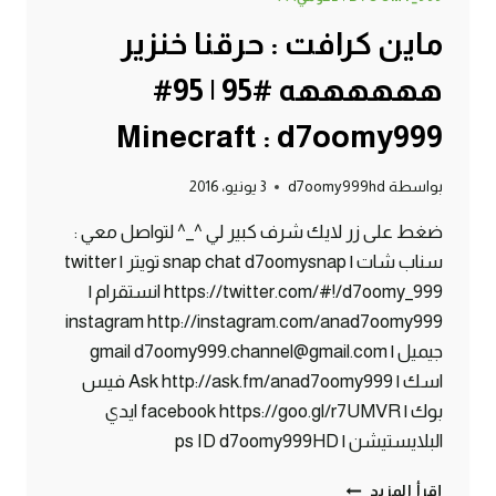
ماين كرافت : حرقنا خنزير
ههههههه #95 | 95#
Minecraft : d7oomy999
بواسطة
d7oomy999hd
3 يونيو، 2016
ضغط على زر لايك شرف كبير لي ^_^ لتواصل معي :
سناب شات | snap chat d7oomysnap تويتر | twitter
https://twitter.com/#!/d7oomy_999 انستقرام |
instagram http://instagram.com/anad7oomy999
جيميل | gmail d7oomy999.channel@gmail.com
اسك | Ask http://ask.fm/anad7oomy999 فيس
بوك | facebook https://goo.gl/r7UMVR ايدي
البلايستيشن | ps ID d7oomy999HD
ماين
إقرأ المزيد