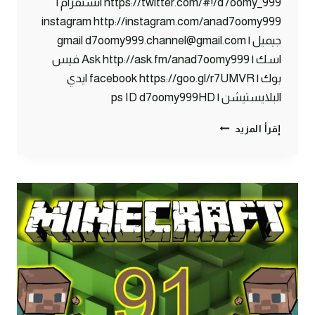
https://twitter.com/#!/d7oomy_999 انستقرام |
instagram http://instagram.com/anad7oomy999
جيميل | gmail d7oomy999.channel@gmail.com
اسك | Ask http://ask.fm/anad7oomy999 فيس
بوك | facebook https://goo.gl/r7UMVR ايدي
البلايستيشن | ps ID d7oomy999HD
ماين
إقرأ المزيد
كرافت
:
رحلة
النذر
#92
|
92#
MINECRAFT
:
D7OOMY999