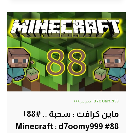
:
الخشب
البرتقالي
#89
|
89#
MINECRAFT
:
D7OOMY999
D7OOMY_999 | دحومي٩٩٩
ماين كرافت : سحبة .. #88 |
88# Minecraft : d7oomy999