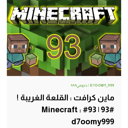
البقر
!
#94
|
94#
MINECRAFT
:
D7OOMY999
D7OOMY_999 | دحومي٩٩٩
ماين كرافت : القلعة الغريبة !
#93 | 93# Minecraft :
d7oomy999