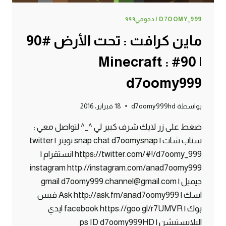
D7OOMY_999 | دحومي٩٩٩
ماين كرافت : تحت الأرض #90
| 90# Minecraft :
d7oomy999
بواسطة
d7oomy999hd
18 فبراير، 2016
ضغط على زر لايك شرف كبير لي ^_^ لتواصل معي :
سناب شات | snap chat d7oomysnap تويتر | twitter
https://twitter.com/#!/d7oomy_999 انستقرام |
instagram http://instagram.com/anad7oomy999
جيميل | gmail d7oomy999.channel@gmail.com
اسك | Ask http://ask.fm/anad7oomy999 فيس
بوك | facebook https://goo.gl/r7UMVR ايدي
البلايستيشن | ps ID d7oomy999HD