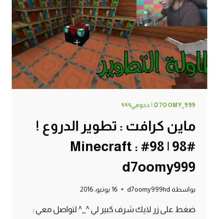
99#
MINECRAFT
:
D7OOMY999
D7OOMY_999 | دحومي٩٩٩
ماين كرافت : تطوير الدروع !
#98 | 98# Minecraft :
d7oomy999
بواسطة
d7oomy999hd
16 يونيو، 2016
ضغط على زر لايك شرف كبير لي ^_^ لتواصل معي :