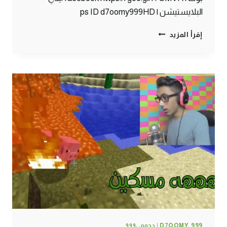
البلايستيشن | ps ID d7oomy999HD
ماين
إقرأ المزيد
كرافت
:حيواناتي
الأليفة
^_^
#96
|
94#
MINECRAFT
:
D7OOMY999
D7OOMY_999 | دحومي٩٩٩