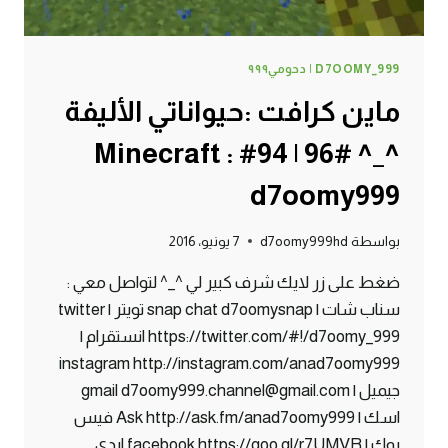
D7OOMY_999 | دحومي٩٩٩
ماين كرافت :حيواناتي الأليفة
^_^ #96 | 94# Minecraft :
d7oomy999
بواسطة
d7oomy999hd
7 يونيو، 2016
ضغط على زر لايك شرف كبير لي ^_^ لتواصل معي :
سناب شات | snap chat d7oomysnap تويتر | twitter
https://twitter.com/#!/d7oomy_999 انستقرام |
instagram http://instagram.com/anad7oomy999
جيميل | gmail d7oomy999.channel@gmail.com
اسك | Ask http://ask.fm/anad7oomy999 فيس
بوك | facebook https://goo.gl/r7UMVR ايدي