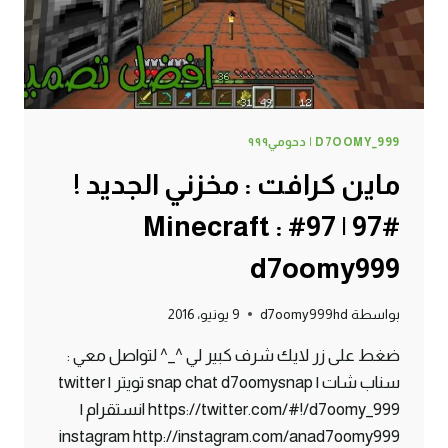
D7OOMY_999 | دحومي٩٩٩
ماين كرافت : مخزني الجديد !
#97 | 97# Minecraft :
d7oomy999
بواسطة
d7oomy999hd
9 يونيو، 2016
ضغط على زر لايك شرف كبير لي ^_^ لتواصل معي :
سناب شات | snap chat d7oomysnap تويتر | twitter
https://twitter.com/#!/d7oomy_999 انستقرام |
instagram http://instagram.com/anad7oomy999