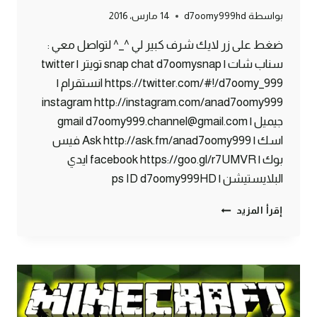
بواسطة
d7oomy999hd
14 مارس، 2016
ضغط على زر لايك شرف كبير لي ^_^ لتواصل معي :
سناب شات | snap chat d7oomysnap تويتر | twitter
https://twitter.com/#!/d7oomy_999 انستقرام |
instagram http://instagram.com/anad7oomy999
جيميل | gmail d7oomy999.channel@gmail.com
اسك | Ask http://ask.fm/anad7oomy999 فيس
بوك | facebook https://goo.gl/r7UMVR ايدي
البلايستيشن | ps ID d7oomy999HD
ماين
إقرأ المزيد
كرافت
:
القلعة
الغريبة
!
#93
|