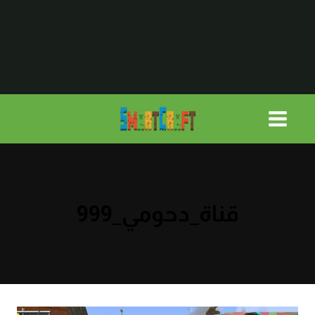
لتجاوز
لى
لمحتوى
قناة_دحومي_999