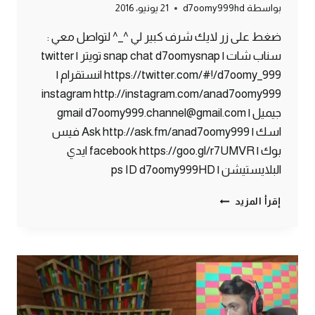
بواسطة
d7oomy999hd
21 يونيو، 2016
ضغط على زر لايك شرف كبير لي ^_^ لتواصل معي :
سناب شات | snap chat d7oomysnap تويتر | twitter
https://twitter.com/#!/d7oomy_999 انستقرام |
instagram http://instagram.com/anad7oomy999
جيميل | gmail d7oomy999.channel@gmail.com
اسك | Ask http://ask.fm/anad7oomy999 فيس
بوك | facebook https://goo.gl/r7UMVR ايدي
البلايستيشن | ps ID d7oomy999HD
ماين
إقرأ المزيد
كرافت
:
حصاني
الاسود
!
#99
|