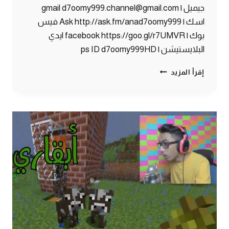
جيميل | gmail d7oomy999.channel@gmail.com
اسك | Ask http://ask.fm/anad7oomy999 فيس
بوك | facebook https://goo.gl/r7UMVR ايدي
البلايستيشن | ps ID d7oomy999HD
ماين
إقرأ المزيد
كرافت
:
مخزني
الجديد
!
#97
|
97#
MINECRAFT
:
D7OOMY999