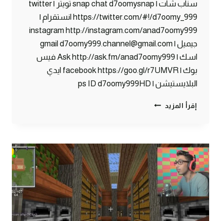
سناب شات | snap chat d7oomysnap تويتر | twitter
https://twitter.com/#!/d7oomy_999 انستقرام |
instagram http://instagram.com/anad7oomy999
جيميل | gmail d7oomy999.channel@gmail.com
اسك | Ask http://ask.fm/anad7oomy999 فيس
بوك | facebook https://goo.gl/r7UMVR ايدي
البلايستيشن | ps ID d7oomy999HD
ماين
إقرأ المزيد
كرافت
:
تطوير
الدروع
!
#98
|
98#
MINECRAFT
:
D7OOMY999