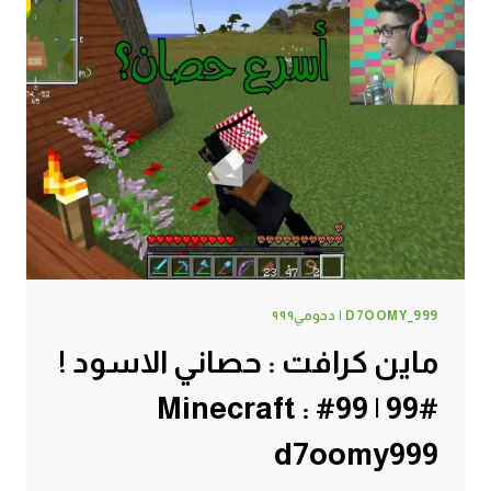
D7OOMY_999 | دحومي٩٩٩
ماين كرافت : حصاني الاسود !
#99 | 99# Minecraft :
d7oomy999