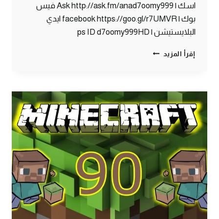
اسك | Ask http://ask.fm/anad7oomy999 فيس
بوك | facebook https://goo.gl/r7UMVR ايدي
البلايستيشن | ps ID d7oomy999HD
ماين
إقرأ المزيد
كرافت
:
14
ألـماسة
!!
#91
|
91#
MINECRAFT
:
D7OOMY999