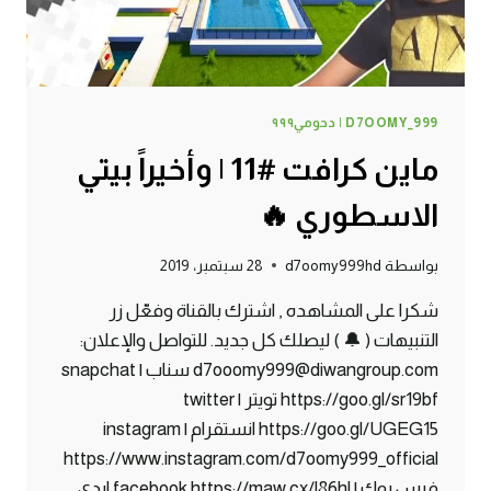
D7OOMY_999 | دحومي٩٩٩
ماين كرافت #11 | وأخيراً بيتي
الاسطوري 🔥
بواسطة
d7oomy999hd
28 سبتمبر، 2019
شكرا على المشاهده , اشترك بالقناة وفعّل زر
التنبيهات ( 🔔 ) ليصلك كل جديد. للتواصل والإعلان:
d7ooomy999@diwangroup.com سناب | snapchat
https://goo.gl/sr19bf تويتر | twitter
https://goo.gl/UGEG15 انستقرام | instagram
https://www.instagram.com/d7oomy999_official
فيس بوك | facebook https://maw.cx/l86hl ايدي