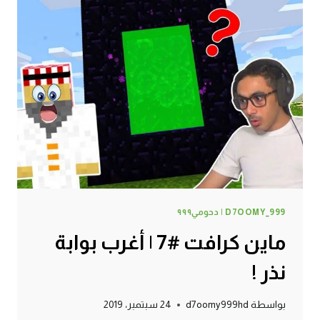
أشياء
نادرة
بالكهف
!
D7OOMY_999 | دحومي٩٩٩
ماين كرافت #7 | أغرب بوابة
نذر !
بواسطة
d7oomy999hd
24 سبتمبر، 2019