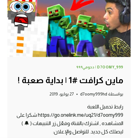
!
D7OOMY_999 | دحومي٩٩٩
ماين كرافت #1 | بداية صعبة !
بواسطة
d7oomy999hd
27 يوليو، 2019
رابط تحميل اللعبة
https://go.onelink.me/uq21/d7oomy999 شكرا على
المشاهده , اشترك بالقناة وفعّل زر التنبيهات ( 🔔 )
ليصلك كل جديد. للتواصل والإعلان: