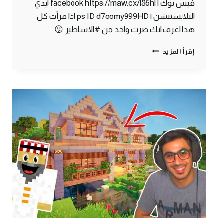
فيس بوك | facebook https://maw.cx/l86hl ايدي
البلايستيشن | ps ID d7oomy999HD اذا قرأت كل
هذا اعرف انك صرت واحد من #الاساطير 😛
ماين
إقرأ المزيد
كرافت
#5
|
أكبر
منجم
الماس
في
ماين
كرافت
!