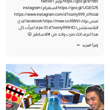
https://goo.gl/sr19bf تويتر | twitter
https://goo.gl/UGEG15 انستقرام | instagram
https://www.instagram.com/d7oomy999_official
فيس بوك | facebook https://maw.cx/l86hl ايدي
البلايستيشن | ps ID d7oomy999HD اذا قرأت كل
هذا اعرف انك صرت واحد من #الاساطير 😛
ماين
إقرأ المزيد
كرافت
#12
|
أكتشفت
طائر
غريب
!