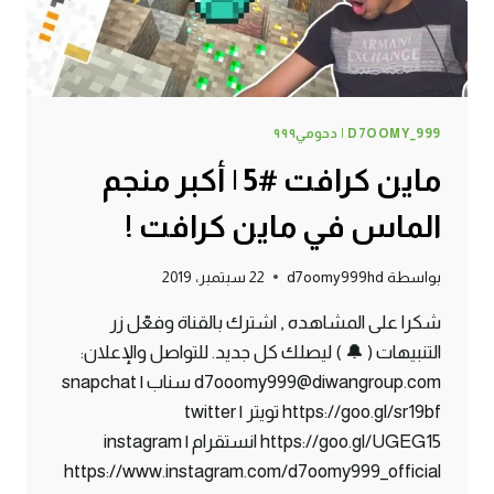
D7OOMY_999 | دحومي٩٩٩
ماين كرافت #5 | أكبر منجم
الماس في ماين كرافت !
بواسطة
d7oomy999hd
22 سبتمبر، 2019
شكرا على المشاهده , اشترك بالقناة وفعّل زر
التنبيهات ( 🔔 ) ليصلك كل جديد. للتواصل والإعلان:
d7ooomy999@diwangroup.com سناب | snapchat
https://goo.gl/sr19bf تويتر | twitter
https://goo.gl/UGEG15 انستقرام | instagram
https://www.instagram.com/d7oomy999_official