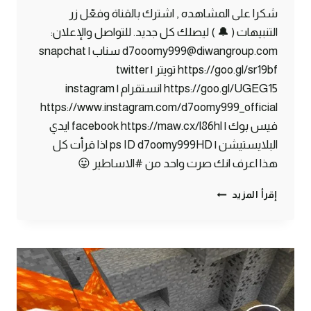
شكرا على المشاهده , اشترك بالقناة وفعّل زر
التنبيهات ( 🔔 ) ليصلك كل جديد. للتواصل والإعلان:
d7ooomy999@diwangroup.com سناب | snapchat
https://goo.gl/sr19bf تويتر | twitter
https://goo.gl/UGEG15 انستقرام | instagram
https://www.instagram.com/d7oomy999_official
فيس بوك | facebook https://maw.cx/l86hl ايدي
البلايستيشن | ps ID d7oomy999HD اذا قرأت كل
هذا اعرف انك صرت واحد من #الاساطير 😛
ماين
إقرأ المزيد
كرافت
#7
|
أغرب
بوابة
نذر
!