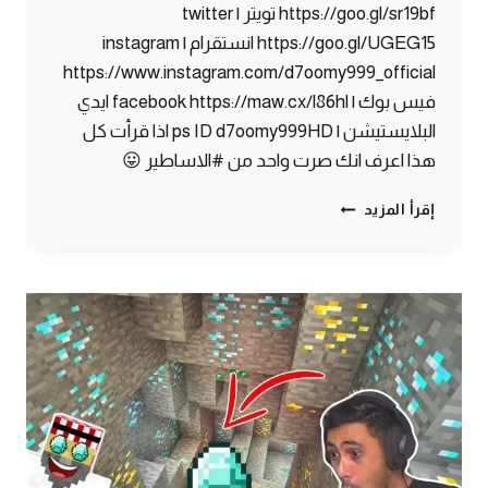
https://goo.gl/sr19bf تويتر | twitter
https://goo.gl/UGEG15 انستقرام | instagram
https://www.instagram.com/d7oomy999_official
فيس بوك | facebook https://maw.cx/l86hl ايدي
البلايستيشن | ps ID d7oomy999HD اذا قرأت كل
هذا اعرف انك صرت واحد من #الاساطير 😛
ماين
إقرأ المزيد
كرافت
#6
|
اسوء
حظ
في
ماين
كرافت
!