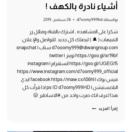
أشياء نادرة بالكهف !
بواسطة
d7oomy999hd
26 سبتمبر، 2019
شكرا على المشاهده , اشترك بالقناة وفعّل زر
التنبيهات ( 🔔 ) ليصلك كل جديد. للتواصل والإعلان:
d7ooomy999@diwangroup.com سناب | snapchat
https://goo.gl/sr19bf تويتر | twitter
https://goo.gl/UGEG15 انستقرام | instagram
https://www.instagram.com/d7oomy999_official
فيس بوك | facebook https://maw.cx/l86hl ايدي
البلايستيشن | ps ID d7oomy999HD اذا قرأت كل
هذا اعرف انك صرت واحد من #الاساطير 😛
ماين
إقرأ المزيد
كرافت
#9
|
حصلت