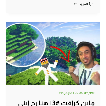
ماين
إقرأ المزيد
كرافت
#4
|
تجهيز
بناء
البيت
!
D7OOMY_999 | دحومي٩٩٩
ماين كرافت #3 | هنا رح ابني