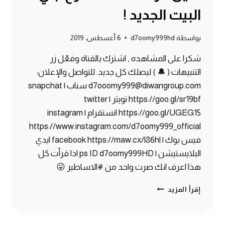
البيت الجديد !
بواسطة
d7oomy999hd
6 أغسطس، 2019
شكرا على المشاهده , اشترك بالقناة وفعّل زر
التنبيهات ( 🔔 ) ليصلك كل جديد. للتواصل والإعلان:
d7ooomy999@diwangroup.com سناب | snapchat
https://goo.gl/sr19bf تويتر | twitter
https://goo.gl/UGEG15 انستقرام | instagram
https://www.instagram.com/d7oomy999_official
فيس بوك | facebook https://maw.cx/l86hl ايدي
البلايستيشن | ps ID d7oomy999HD اذا قرأت كل
هذا اعرف انك صرت واحد من #الاساطير 😛
ماين
إقرأ المزيد
كرافت
#3
|