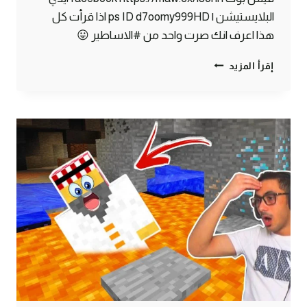
البلايستيشن | ps ID d7oomy999HD اذا قرأت كل
هذا اعرف انك صرت واحد من #الاساطير 😛
ماين
إقرأ المزيد
كرافت
#11
|
وأخيراً
بيتي
الاسطوري
🔥