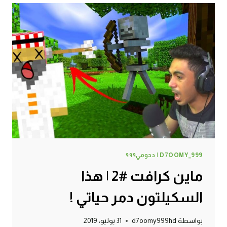
هنا
رح
ابني
البيت
الجديد
!
D7OOMY_999 | دحومي٩٩٩
ماين كرافت #2 | هذا
السكيلتون دمر حياتي !
بواسطة
d7oomy999hd
31 يوليو، 2019