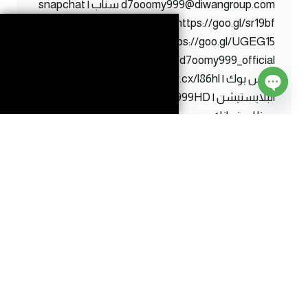
d7ooomy999@diwangroup.com سناب | snapchat
https://goo.gl/sr19bf تويتر | twitter
https://goo.gl/UGEG15 انستقرام | instagram
https://www.instagram.com/d7oomy999_official
فيس بوك | facebook https://maw.cx/l86hl ايدي
البلايستيشن | ps ID d7oomy999HD اذا قرأت كل
Open
هذا اعرف انك صرت واحد من #الاساطير…
chaty
ماين
إقرأ المزيد
كرافت
#1
|
بداية
End of content
صعبة
!
انضم الى خادم SmartCraft الآن