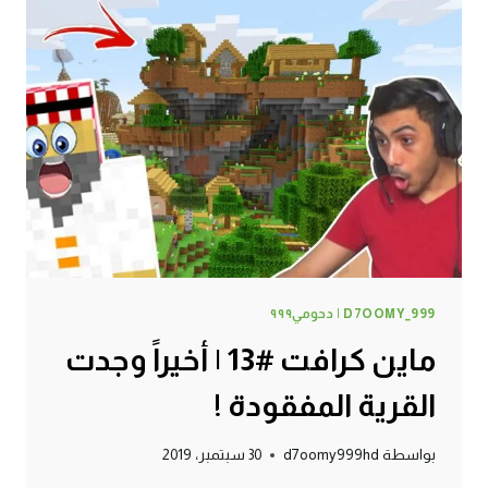
D7OOMY_999 | دحومي٩٩٩
ماين كرافت #13 | أخيراً وجدت
القرية المفقودة !
بواسطة
d7oomy999hd
30 سبتمبر، 2019