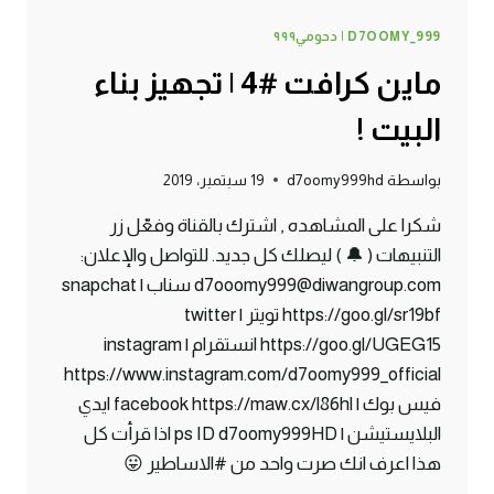
D7OOMY_999 | دحومي٩٩٩
ماين كرافت #4 | تجهيز بناء
البيت !
بواسطة
d7oomy999hd
19 سبتمبر، 2019
شكرا على المشاهده , اشترك بالقناة وفعّل زر
التنبيهات ( 🔔 ) ليصلك كل جديد. للتواصل والإعلان:
d7ooomy999@diwangroup.com سناب | snapchat
https://goo.gl/sr19bf تويتر | twitter
https://goo.gl/UGEG15 انستقرام | instagram
https://www.instagram.com/d7oomy999_official
فيس بوك | facebook https://maw.cx/l86hl ايدي
البلايستيشن | ps ID d7oomy999HD اذا قرأت كل
هذا اعرف انك صرت واحد من #الاساطير 😛