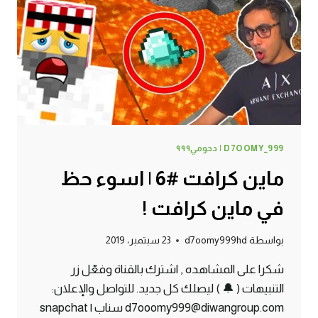
D7OOMY_999 | دحومي٩٩٩
ماين كرافت #6 | اسوء حظ
في ماين كرافت !
بواسطة
d7oomy999hd
23 سبتمبر، 2019
شكرا على المشاهده , اشترك بالقناة وفعّل زر
التنبيهات ( 🔔 ) ليصلك كل جديد. للتواصل والإعلان:
d7ooomy999@diwangroup.com سناب | snapchat