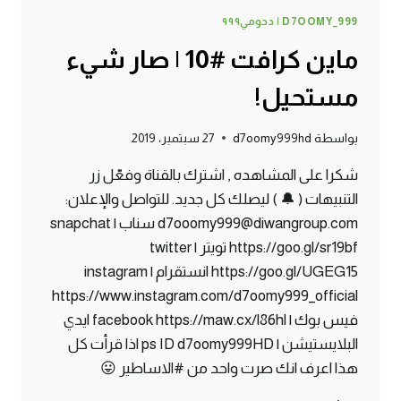
D7OOMY_999 | دحومي٩٩٩
ماين كرافت #10 | صار شيء
مستحيل!
بواسطة
d7oomy999hd
27 سبتمبر، 2019
شكرا على المشاهده , اشترك بالقناة وفعّل زر
التنبيهات ( 🔔 ) ليصلك كل جديد. للتواصل والإعلان:
d7ooomy999@diwangroup.com سناب | snapchat
https://goo.gl/sr19bf تويتر | twitter
https://goo.gl/UGEG15 انستقرام | instagram
https://www.instagram.com/d7oomy999_official
فيس بوك | facebook https://maw.cx/l86hl ايدي
البلايستيشن | ps ID d7oomy999HD اذا قرأت كل
هذا اعرف انك صرت واحد من #الاساطير 😛