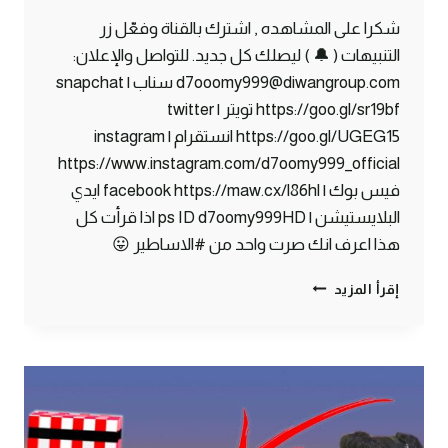
شكرا على المشاهده , اشترك بالقناة وفعّل زر
التنبيهات ( 🔔 ) ليصلك كل جديد. للتواصل والإعلان:
d7ooomy999@diwangroup.com سناب | snapchat
https://goo.gl/sr19bf تويتر | twitter
https://goo.gl/UGEG15 انستقرام | instagram
https://www.instagram.com/d7oomy999_official
فيس بوك | facebook https://maw.cx/l86hl ايدي
البلايستيشن | ps ID d7oomy999HD اذا قرأت كل
هذا اعرف انك صرت واحد من #الاساطير 😛
ماين
إقرأ المزيد
كرافت
#2
|
هذا
السكيلتون
دمر
حياتي