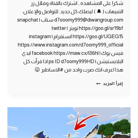
شكرا على المشاهده , اشترك بالقناة وفعّل زر
التنبيهات ( 🔔 ) ليصلك كل جديد. للتواصل والإعلان:
d7ooomy999@diwangroup.com سناب | snapchat
https://goo.gl/sr19bf تويتر | twitter
https://goo.gl/UGEG15 انستقرام | instagram
https://www.instagram.com/d7oomy999_official
فيس بوك | facebook https://maw.cx/l86hl ايدي
البلايستيشن | ps ID d7oomy999HD اذا قرأت كل
هذا اعرف انك صرت واحد من #الاساطير 😛
ماين
إقرأ المزيد
كرافت
#13
|
أخيراً
وجدت
القرية
المفقودة
!