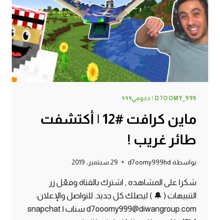
D7OOMY_999 | دحومي٩٩٩
ماين كرافت #12 | أكتشفت
طائر غريب !
بواسطة
d7oomy999hd
29 سبتمبر، 2019
شكرا على المشاهده , اشترك بالقناة وفعّل زر
التنبيهات ( 🔔 ) ليصلك كل جديد. للتواصل والإعلان:
d7ooomy999@diwangroup.com سناب | snapchat