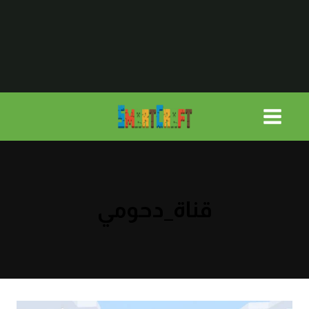
لتجاوز
لى
لمحتوى
قناة_دحومي