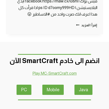
فيس بوك | facebook https://maw.cx/l86hl ايدي
البلايستيشن | ps ID d7oomy999HD اذا قرأت كل
هذا اعرف انك صرت واحد من #الاساطير 😛
ماين
إقرأ المزيد
كرافت
#21
|
ما
رح
تصدقون
انضم الى خادم SmartCraft الآن
ايش
لقيت
في
Play.MC-SmartCraft.com
هذا
الكهف
!
PC
Mobile
Java