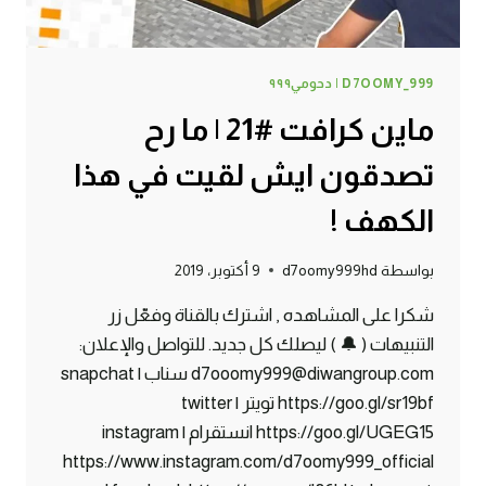
D7OOMY_999 | دحومي٩٩٩
ماين كرافت #21 | ما رح
تصدقون ايش لقيت في هذا
الكهف !
بواسطة
d7oomy999hd
9 أكتوبر، 2019
شكرا على المشاهده , اشترك بالقناة وفعّل زر
التنبيهات ( 🔔 ) ليصلك كل جديد. للتواصل والإعلان:
d7ooomy999@diwangroup.com سناب | snapchat
https://goo.gl/sr19bf تويتر | twitter
https://goo.gl/UGEG15 انستقرام | instagram
https://www.instagram.com/d7oomy999_official