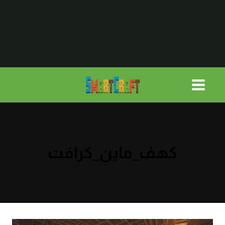
لتجاوز
لى
لمحتوى
كهف_ماين_كرافت