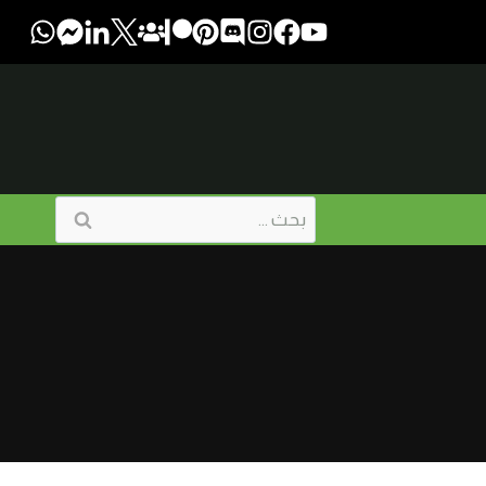
البحث
عن: