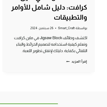
كرافت: دليل شامل للأوامر
والتطبيقات
بواسطة
Smart_Craft
26 سبتمبر، 2024
اكتشف وظائف Jigsaw Block في ماين كرافت
وتعلم كيفية استخدامه لتصميم الخرائط والبناء
التلقائي بكفاءة. دليلك لإتقان تطوير اللعبة.
كل
إقرأ المزيد
ما
تحتاج
معرفته
عن
JIGSAW
BLOCK
في
ماين
كرافت: