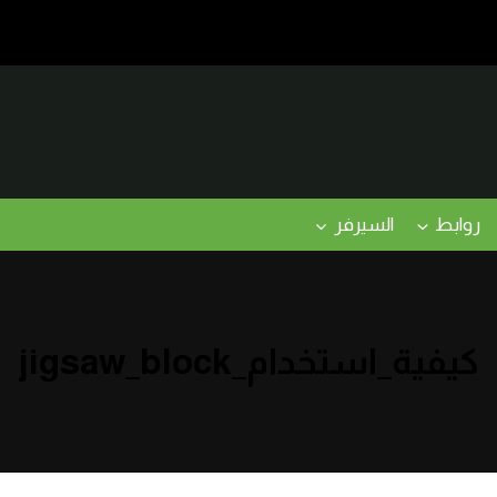
روابط
السيرفر
كيفية_استخدام_jigsaw_block