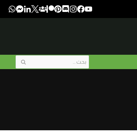
البحث
عن: