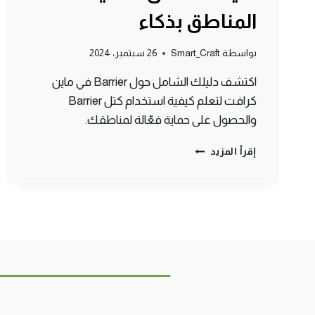
المناطق بذكاء
بواسطة
Smart_Craft
26 سبتمبر، 2024
اكتشف دليلك الشامل حول Barrier في ماين
كرافت لتعلم كيفية استخدام كتل Barrier
والحصول على حماية فعّالة لمناطقك.
BARRIER
إقرأ المزيد
في
ماين
كرافت:
دليلك
الكامل
لحماية
المناطق
بذكاء