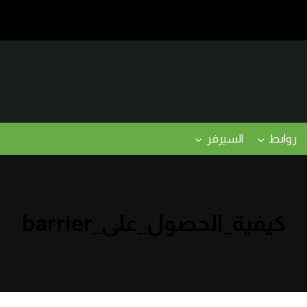
روابط
السيرفر
كيفية_الحصول_على_barrier