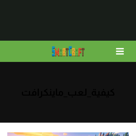
لتجاوز
لى
لمحتوى
كيفية_لعب_ماينكرافت