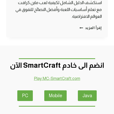
استكشف الدليل الشامل لكيفية لعب ماين كرافت
مع تعلم أساسيات اللعبة وأفضل النصائح للتفوق في
العوالم الافتراضية.
دليلك
إقرأ المزيد
الشامل
لكيفية
لعب
ماين
كرافت
بسهولة
انضم الى خادم SmartCraft الآن
Play.MC-SmartCraft.com
PC
Mobile
Java