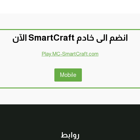
انضم الى خادم SmartCraft الآن
Play.MC-SmartCraft.com
Mobile
روابط