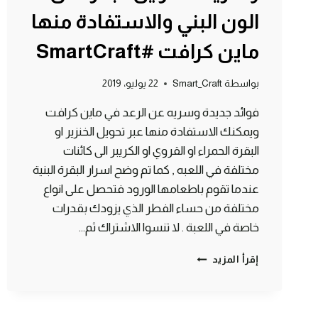
الون البني والاستفادة منها
ماين كرافت #SmartCraft
بواسطة
Smart_Craft
22 يوليو، 2019
فوائد جديدة وسريه عن الرعد في ماين كرافت
ويمكنك الاستفادة منها عبر تحويل الخنزير او
البقرة الحمراء او القروي او الكريبر الى كائنات
مختلفة في اللعبه , كما تم وضح اسرار البقرة البنية
عندما تقوم باطعامها الورود فتحصل على انواع
مختلفة من حساء الفطر الذي يزودك بقدرات
خاصة في اللعبة . لا تنسوا الاشتراك ثم…
4
إقرأ المزيد
فوائد
للرعد
لا
تعرفها