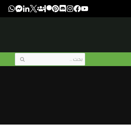
البحث
عن: