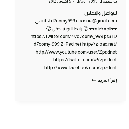
بواسطة
d7oomy999hd
6 أكتوبر، 2012
للتواصل والإعلان:
d7oomy999.channel@gmail.com لا تنسى
♥♥المفضلة♥♥ 🙂 رابط التويتر حقي 🙂
https://twitter.com/#!/d7oomy_999 ps3 ID
d7oomy-999 Z-Pad.net http://z-pad.net/
http://www.youtube.com/user/Zpadnet
https://twitter.com/#!/zpadnet
http://www.facebook.com/zpadnet
ماين
إقرأ المزيد
كرافت
:
بناء
بيت
الأحلام
!
#3
|