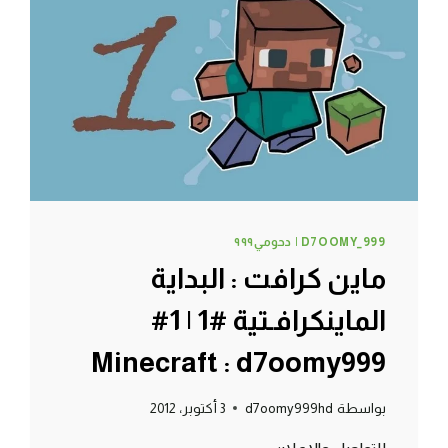
|
4#
MINECRAFT
:
D7OOMY999
D7OOMY_999 | دحومي٩٩٩
ماين كرافت : البداية
الماينكرافـتية #1 | 1#
Minecraft : d7oomy999
بواسطة
d7oomy999hd
3 أكتوبر، 2012