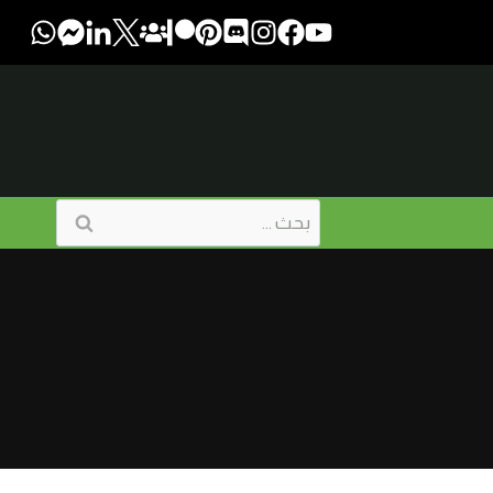
البحث
عن: