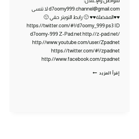
للتواصل والإعلان:
d7oomy999.channel@gmail.com لا تنسى
♥♥المفضلة♥♥ 🙂 رابط التويتر حقي 🙂
https://twitter.com/#!/d7oomy_999 ps3 ID
d7oomy-999 Z-Pad.net http://z-pad.net/
http://www.youtube.com/user/Zpadnet
https://twitter.com/#!/zpadnet
http://www.facebook.com/zpadnet
ماين
إقرأ المزيد
كرافت
:
البداية
الماينكرافـتية
#1
|
1#
MINECRAFT
:
D7OOMY999