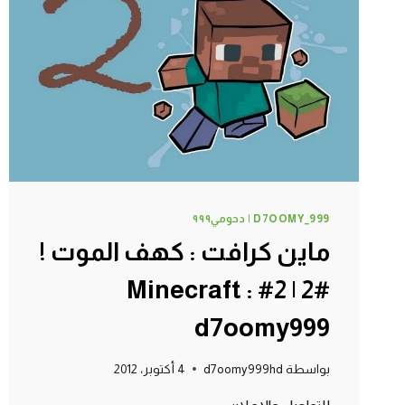
5#
MINECRAFT
:
D7OOMY999
D7OOMY_999 | دحومي٩٩٩
ماين كرافت : كهف الموت !
#2 | 2# Minecraft :
d7oomy999
بواسطة
d7oomy999hd
4 أكتوبر، 2012