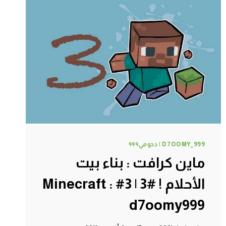
مستقبلي
:
(
#6
|
6#
MINECRAFT
:
D7OOMY999
D7OOMY_999 | دحومي٩٩٩
ماين كرافت : بناء بيت
الأحلام ! #3 | 3# Minecraft :
d7oomy999