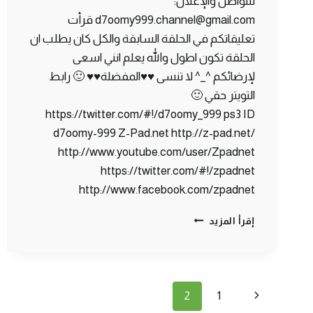
للتواصل والإعلان:
d7oomy999.channel@gmail.com قرأت
تعليقاتكم في الحلقة السابقة والكل كان يطلب ان
الحلقة تكون اطول والله يعلم انني اسعى
لإرضائكم ^_^ لا تنسى ♥♥المفضلة♥♥ 🙂 رابط
التويتر حقي 🙂
https://twitter.com/#!/d7oomy_999 ps3 ID
d7oomy-999 Z-Pad.net http://z-pad.net/
http://www.youtube.com/user/Zpadnet
https://twitter.com/#!/zpadnet
http://www.facebook.com/zpadnet
ماين
إقرأ المزيد
كرافت
:
كهف
الموت
تنقل
!
الصفحة
2
1
#2