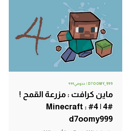
الألماس
#7
|
7#
MINECRAFT
:
D7OOMY999
D7OOMY_999 | دحومي٩٩٩
ماين كرافت : مزرعة القمح !
#4 | 4# Minecraft :
d7oomy999