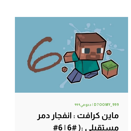
D7OOMY_999 | دحومي٩٩٩
ماين كرافت : انفجار دمر
مستقبلي :( #6 | 6#