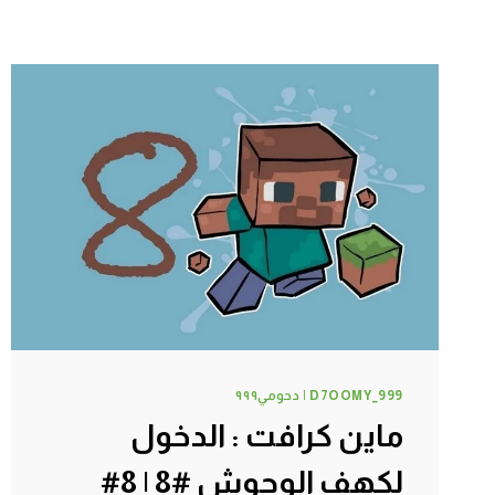
D7OOMY_999 | دحومي٩٩٩
ماين كرافت : الدخول
لكهف الوحوش #8 | 8#