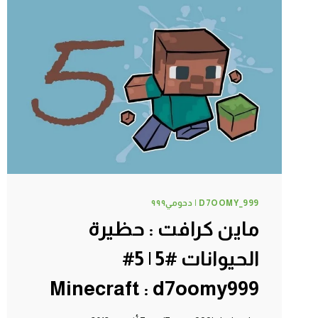
الوحوش
#8
|
8#
MINECRAFT
:
D7OOMY999
D7OOMY_999 | دحومي٩٩٩
ماين كرافت : حظيرة
الحيوانات #5 | 5#
Minecraft : d7oomy999