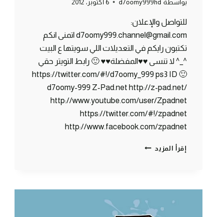
بواسطة
d7oomy999hd
6 أكتوبر، 2012
للتواصل والإعلان:
d7oomy999.channel@gmail.com اتمنى انكم
تكتبون رايكم في التعديلات اللي سويتها ع البيت
^_^ لا تنسى ♥♥المفضلة♥♥ 🙂 رابط التويتر حقي
🙂 https://twitter.com/#!/d7oomy_999 ps3 ID
d7oomy-999 Z-Pad.net http://z-pad.net/
http://www.youtube.com/user/Zpadnet
https://twitter.com/#!/zpadnet
http://www.facebook.com/zpadnet
ماين
إقرأ المزيد
كرافت
:
مزرعة
القمح
!
#4