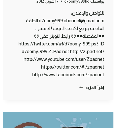
بواسطة
d7oomy999hd
7 أكتوبر، 2012
للتواصل والإعلان:
d7oomy999.channel@gmail.com الحلقة
القادمة بنرجع لكهف الموت ! لا تنسى
♥♥المفضلة♥♥ 🙂 رابط التويتر حقي 🙂
https://twitter.com/#!/d7oomy_999 ps3 ID
d7oomy-999 Z-Pad.net http://z-pad.net/
http://www.youtube.com/user/Zpadnet
https://twitter.com/#!/zpadnet
http://www.facebook.com/zpadnet
ماين
إقرأ المزيد
كرافت
:
حظيرة
الحيوانات
#5
|