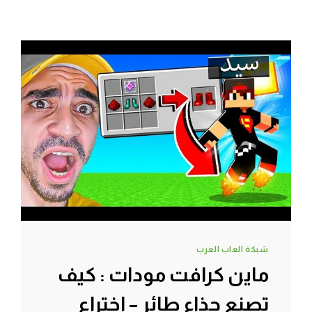
شبكة العاب العرب
ماين كرافت مودات : كيف
تصنع حذاء طائر – اختراع