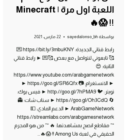
اللعبة اول مرة | Minecraft
!! 😱🔥
بواسطة
sayedalonso_bh
22 مارس، 2021
رابط قناتي الجديدة: https://bit.ly/3mbuKNY 💌
🥰 تابعوني لنتواصل مع بعض 🥰💌 ► رابط قناتي
الثانية: 😍
https://www.youtube.com/arabgamenetwork
► الانستغرام: 📷 https://goo.gl/SR6Qfx ►
تويتر: 🐦 http://goo.gl/7hPMA9 ► فيس بوك:
🔄 https://goo.gl/Oh3CdQ ► سناب شات: 👻
ArabGameNetwork ► الدعم المادي: 💵
https://streamlabs.com/arabgamesnetwork
“” مقاطع انصح بمشاهدتها: 🔥 “” من هو المجرم
الحقيقي في لعبة Among Us !! 😱🔥…