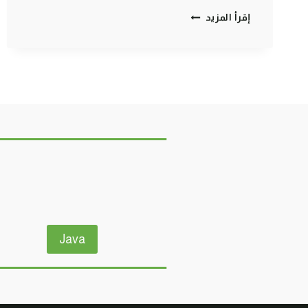
ماين
إقرأ المزيد
كرافت
مودات
:
البحث
عن
بوابة
التنين
–
راح
نختم
اللعبة
اول
مرة
|
MINECRAFT
Java
!!
😱
🔥