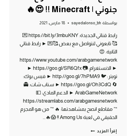
جنوني | Minecraft !! 😍🔥
بواسطة
sayedalonso_bh
18 مارس، 2021
رابط قناتي الجديدة: https://bit.ly/3mbuKNY 💌
🥰 تابعوني لنتواصل مع بعض 🥰💌 ► رابط قناتي
الثانية: 😍
https://www.youtube.com/arabgamenetwork
► الانستغرام: 📷 https://goo.gl/SR6Qfx ►
تويتر: 🐦 http://goo.gl/7hPMA9 ► فيس بوك:
🔄 https://goo.gl/Oh3CdQ ► سناب شات: 👻
ArabGameNetwork ► الدعم المادي: 💵
https://streamlabs.com/arabgamesnetwork
“” مقاطع انصح بمشاهدتها: 🔥 “” من هو المجرم
الحقيقي في لعبة Among Us !! 😱🔥…
ماين
إقرأ المزيد
كرافت