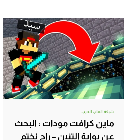
شبكة العاب العرب
ماين كرافت مودات : البحث
عن بوابة التنين – راح نختم