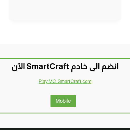
مودات
:
كيف
تصنع
حذاء
طائر
–
اختراع
جنوني
|
انضم الى خادم SmartCraft الآن
MINECRAFT
!!
😍
Play.MC-SmartCraft.com
🔥
Mobile