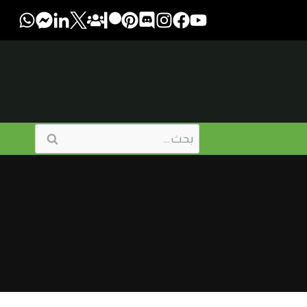
البحث
عن: