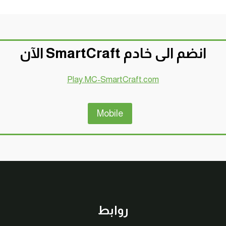
انضم الى خادم SmartCraft الآن
Play.MC-SmartCraft.com
Mobile
روابط