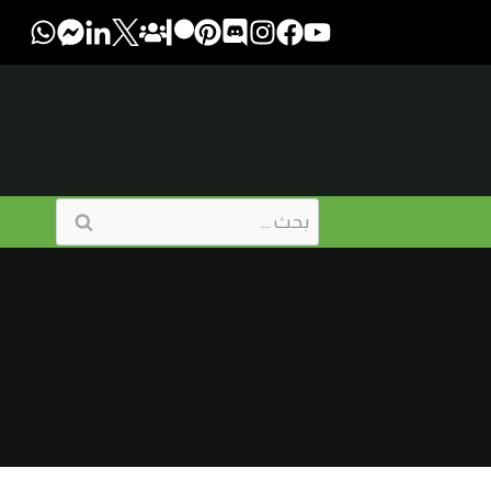
البحث
عن: