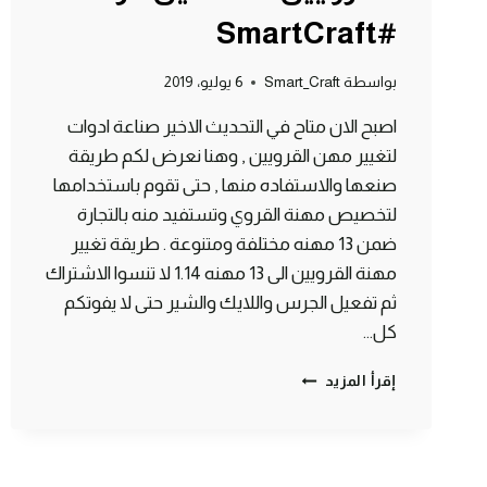
#SmartCraft
بواسطة
Smart_Craft
6 يوليو، 2019
اصبح الان متاح في التحديث الاخير صناعة ادوات
لتغيير مهن القرويين , وهنا نعرض لكم طريقة
صنعها والاستفاده منها , حتى تقوم باستخدامها
لتخصيص مهنة القروي وتستفيد منه بالتجارة
ضمن 13 مهنه مختلفة ومتنوعة . طريقة تغيير
مهنة القرويين الى 13 مهنه 1.14 لا تنسوا الاشتراك
ثم تفعيل الجرس واللايك والشير حتى لا يفوتكم
كل…
طريقة
إقرأ المزيد
صنع
ادوات
التجارة
للقرويين