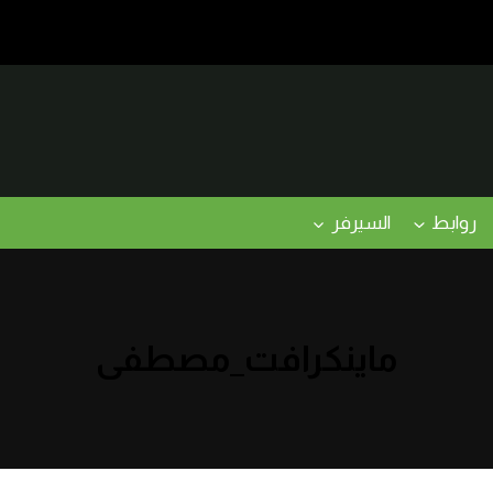
روابط
السيرفر
ماينكرافت_مصطفى