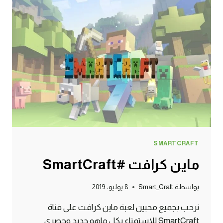
SMARTCRAFT
ماين كرافت #SmartCraft
بواسطة
Smart_Craft
8 يوليو، 2019
نرحب بجميع محبين لعبة ماين كرافت على قناة
SmartCraft للاستمتاع بكل ماهو جديد وحصري