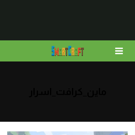
لتجاوز
لى
لمحتوى
ماين_كرافت_اسرار