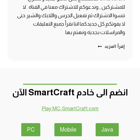
للمشتركين , وندعوكم للاشتراك معنا في القناة . لا
تنسوا الاشتراك ثم تفعيل الجرس واللايك والشير حتى
لا يفوتكم كل جديدكما اننا نقرأ جميع التعليقات
والمراسلات بجدية ونهتم بها
ماين
إقرأ المزيد
كرافت
#SMARTCRAFT
انضم الى خادم SmartCraft الآن
Play.MC-SmartCraft.com
PC
Mobile
Java