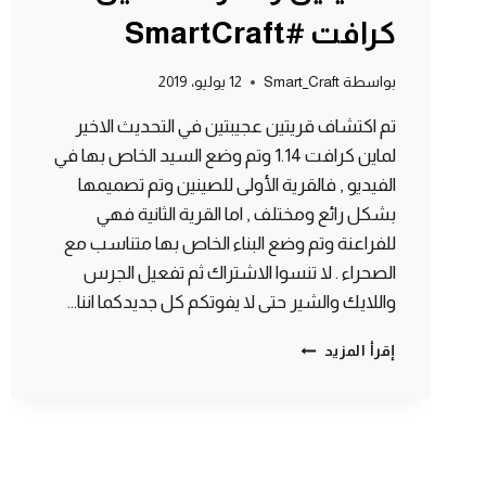
كرافت #SmartCraft
بواسطة
Smart_Craft
12 يوليو، 2019
تم اكتشاف قريتين عجيبتين في التحديث الاخير
لماين كرافت 1.14 وتم وضع السيد الخاص بها في
الفيديو , فالقرية الأولى للصينين وتم تصميمها
بشكل رائع ومختلف , اما القرية الثانية فهي
للفراعنة وتم وضع البناء الخاص بها متناسب مع
الصحراء . لا تنسوا الاشتراك ثم تفعيل الجرس
واللايك والشير حتى لا يفوتكم كل جديدكما اننا…
اغرب
إقرأ المزيد
قريتين
تم
اكتشافهم
للصينين
والفراعنة
ماين