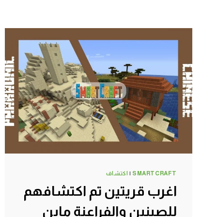
SMARTCRAFT
|
اكتشاف
اغرب قريتين تم اكتشافهم
للصينين والفراعنة ماين