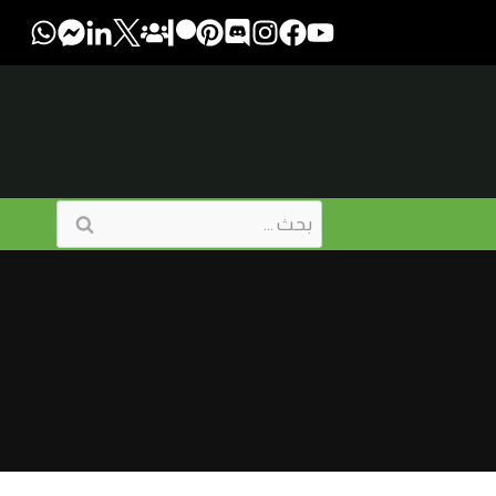
البحث
عن: