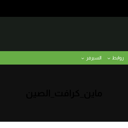
روابط
السيرفر
ماين_كرافت_الصين