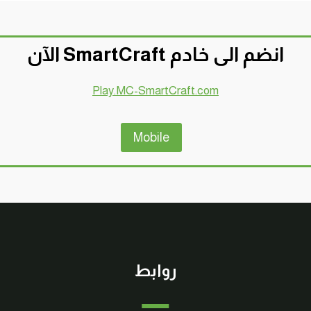
انضم الى خادم SmartCraft الآن
Play.MC-SmartCraft.com
Mobile
روابط