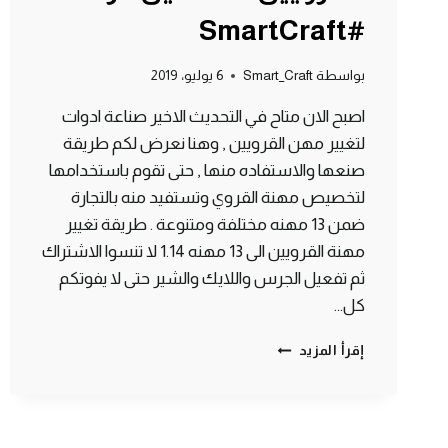
#SmartCraft
بواسطة
Smart_Craft
6 يوليو، 2019
اصبح الان متاح في التحديث الاخير صناعة ادوات
لتغيير مهن القرويين , وهنا نعرض لكم طريقة
صنعها والاستفاده منها , حتى تقوم باستخدامها
لتخصيص مهنة القروي وتستفيد منه بالتجارة
ضمن 13 مهنه مختلفة ومتنوعة . طريقة تغيير
مهنة القرويين الى 13 مهنه 1.14 لا تنسوا الاشتراك
ثم تفعيل الجرس واللايك والشير حتى لا يفوتكم
كل…
طريقة
إقرأ المزيد
صنع
ادوات
التجارة
للقرويين