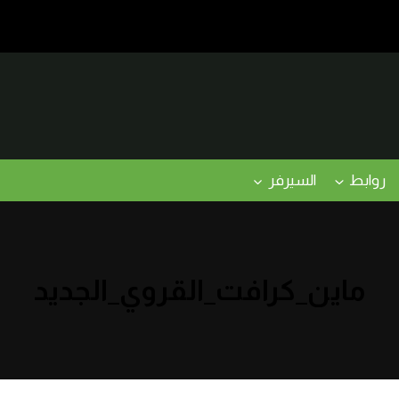
روابط
السيرفر
ماين_كرافت_القروي_الجديد