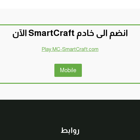
انضم الى خادم SmartCraft الآن
Play.MC-SmartCraft.com
Mobile
روابط