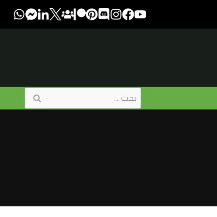
البحث
عن: