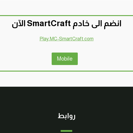
انضم الى خادم SmartCraft الآن
Play.MC-SmartCraft.com
Mobile
روابط