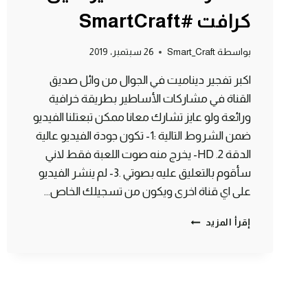
كرافت #SmartCraft
بواسطة
Smart_Craft
26 سبتمبر، 2019
اكبر تفجير ديناميت في الجوال من وائل صديق
القناة في مشاركات الأساطير بطريقة خرافية
ورائعة ولو عايز تشارك معانا ممكن تبعتلنا الفيديو
ضمن الشروط التالية :1- تكون جودة الفيديو عالية
الدقة HD .2- يخرج منه صوت اللعبة فقط لاني
سأقوم بالتعليق عليه بصوتي .3- لم ينشر الفيديو
على اي قناة اخرى ويكون من تسجيلك الخاص…
اكبر
إقرأ المزيد
تفجير
في
الجوال
من
مشاركات
الأساطير