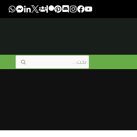
البحث
عن: