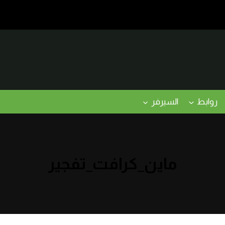
روابط
السيرفر
ماين_كرافت_تفجير