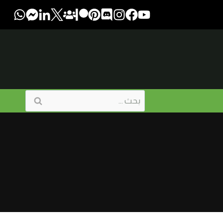
البحث
عن: