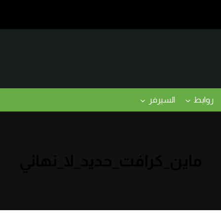
روابط
السيرفر
ماين_كرافت_حديد_لا_نهائي