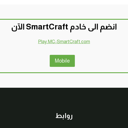
انضم الى خادم SmartCraft الآن
Play.MC-SmartCraft.com
Mobile
روابط