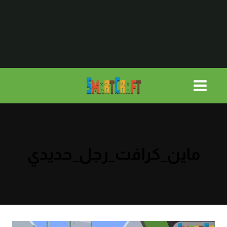
لتجاوز
لى
لمحتوى
ماين_كرافت_رجل_حديدي