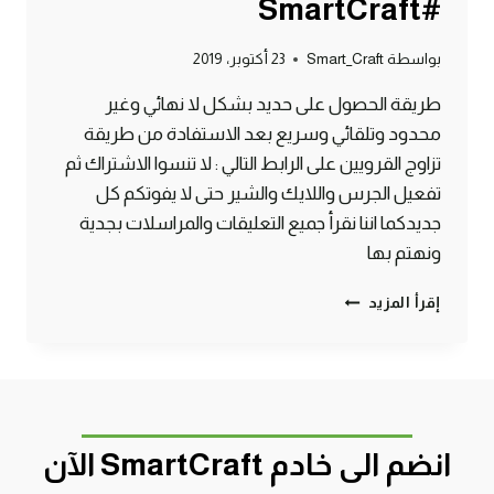
#SmartCraft
بواسطة
Smart_Craft
23 أكتوبر، 2019
طريقة الحصول على حديد بشكل لا نهائي وغير
محدود وتلقائي وسريع بعد الاستفادة من طريقة
تزاوج القرويين على الرابط التالي : لا تنسوا الاشتراك ثم
تفعيل الجرس واللايك والشير حتى لا يفوتكم كل
جديدكما اننا نقرأ جميع التعليقات والمراسلات بجدية
ونهتم بها
مصنع
إقرأ المزيد
حديد
لا
نهائي
وخرافي
وبسيط
في
انضم الى خادم SmartCraft الآن
التحديث
الأخير