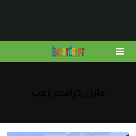
لتجاوز
لى
لمحتوى
ماين_كرافت_رعب