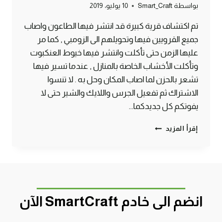
بواسطة
Smart_Craft
10 يوليو، 2019
تم اكتشاف قرية كبيرة قد انتشر فيها الطاعون واصاب
جميع القرويين فيها وتحويلهم الى الزومبي , كما مر
عليها الزمن حتى تأكلت وانتشر فيها خيوط العنكبوت
وتأكلت الأخشاب الخاصة بالمنازل , عندما تسير فيها
تشعر بالحزن لما اصاب المكان وحل به . لا تنسوا
الاشتراك ثم تفعيل الجرس واللايك والشير حتى لا
يفوتكم كل جديدكما…
قرية
إقرأ المزيد
هجم
عليها
الزومبي
ولم
يبقي
فيها
انضم الى خادم SmartCraft الآن
احد
منذ
زمن