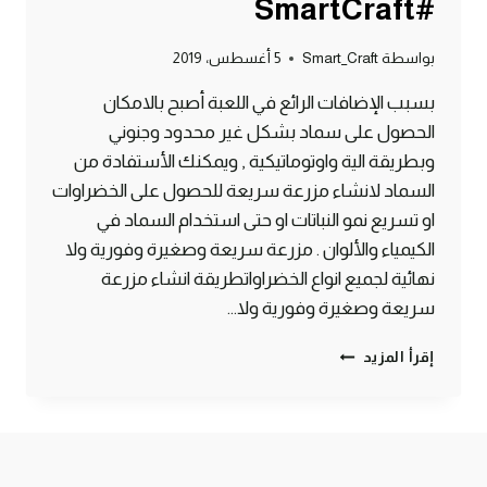
#SmartCraft
بواسطة
Smart_Craft
5 أغسطس، 2019
بسبب الإضافات الرائع في اللعبة أصبح بالامكان
الحصول على سماد بشكل غير محدود وجنوني
وبطريقة الية واوتوماتيكية , ويمكنك الأستفادة من
السماد لانشاء مزرعة سريعة للحصول على الخضراوات
او تسريع نمو النباتات او حتى استخدام السماد في
الكيمياء والألوان . مزرعة سريعة وصغيرة وفورية ولا
نهائية لجميع انواع الخضراواتطريقة انشاء مزرعة
سريعة وصغيرة وفورية ولا…
طريقة
إقرأ المزيد
الحصول
على
سماد
لا
نهائي