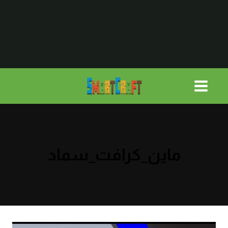
لتجاوز
لى
لمحتوى
ماين_كرافت_سماد