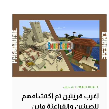
SMARTCRAFT
|
اكتشاف
اغرب قريتين تم اكتشافهم
للصينين والفراعنة ماين