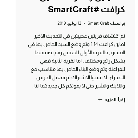
كرافت #SmartCraft
بواسطة
Smart_Craft
12 يوليو، 2019
تم اكتشاف قريتين عجيبتين في التحديث الاخير
لماين كرافت 1.14 وتم وضع السيد الخاص بها في
الفيديو , فالقرية الأولى للصينين وتم تصميمها
بشكل رائع ومختلف , اما القرية الثانية فهي
للفراعنة وتم وضع البناء الخاص بها متناسب مع
الصحراء . لا تنسوا الاشتراك ثم تفعيل الجرس
واللايك والشير حتى لا يفوتكم كل جديدكما اننا…
اغرب
إقرأ المزيد
قريتين
تم
اكتشافهم
للصينين
والفراعنة
ماين