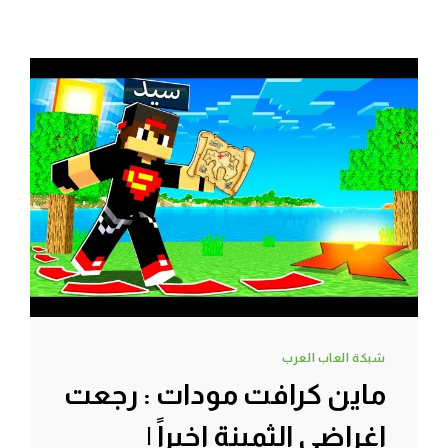
شبكة العاب العرب
ماين كرافت مودات : رجعت
اغراضي الثمينة اخيراً |