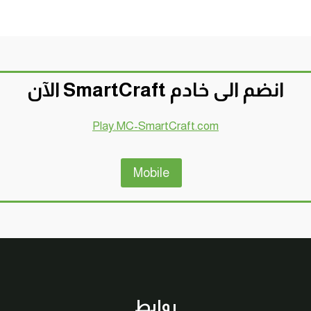
انضم الى خادم SmartCraft الآن
Play.MC-SmartCraft.com
Mobile
روابط