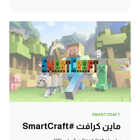
مودات
:
رجعت
اغراضي
الثمينة
اخيراً
|
MINECRAFT
!!
😱
🔥
SMARTCRAFT
ماين كرافت #SmartCraft