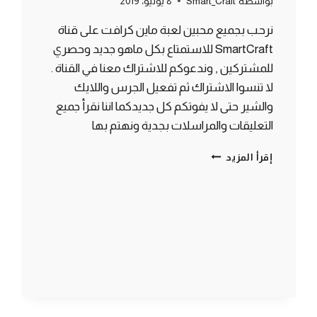
بواسطة
Smart_Craft
8 يوليو، 2019
نرحب بجميع محبين لعبة ماين كرافت على قناة
SmartCraft للاستمتاع بكل ماهو جديد وحصري
للمشتركين , وندعوكم للاشتراك معنا في القناة .
لا تنسوا الاشتراك ثم تفعيل الجرس واللايك
والشير حتى لا يفوتكم كل جديدكما اننا نقرأ جميع
التعليقات والمراسلات بجدية ونهتم بها
ماين
إقرأ المزيد
كرافت
#SMARTCRAFT