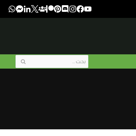
البحث
عن: