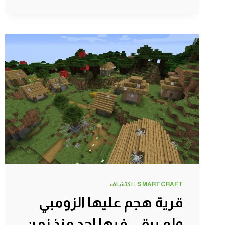
مودات
:
صنعت
المكنسة
العجيبة
|
MINECRAFT
!!
😱
🔥
SMARTCRAFT
|
اكتشاف
قرية هجم عليها الزومبي
ولم يبقي فيها احد منذ زمن