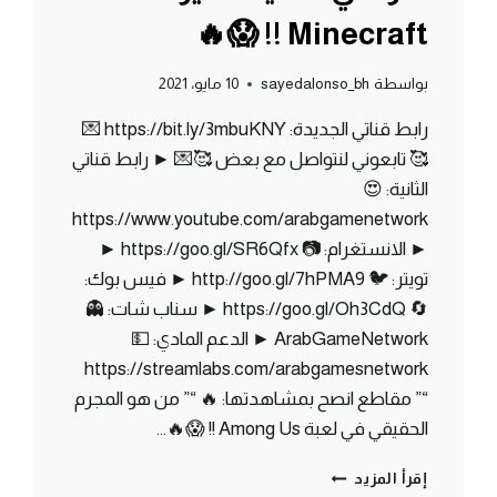
Minecraft !! 😱🔥
بواسطة
sayedalonso_bh
10 مايو، 2021
رابط قناتي الجديدة: https://bit.ly/3mbuKNY 💌
🥰 تابعوني لنتواصل مع بعض 🥰💌 ► رابط قناتي
الثانية: 😍
https://www.youtube.com/arabgamenetwork
► الانستغرام: 📷 https://goo.gl/SR6Qfx ►
تويتر: 🐦 http://goo.gl/7hPMA9 ► فيس بوك:
🔄 https://goo.gl/Oh3CdQ ► سناب شات: 👻
ArabGameNetwork ► الدعم المادي: 💵
https://streamlabs.com/arabgamesnetwork
“” مقاطع انصح بمشاهدتها: 🔥 “” من هو المجرم
الحقيقي في لعبة Among Us !! 😱🔥…
ماين
إقرأ المزيد
كرافت