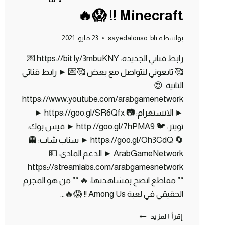
Minecraft !! 😱🔥
بواسطة
sayedalonso_bh
23 مايو، 2021
رابط قناتي الجديدة: https://bit.ly/3mbuKNY 💌
🥰 تابعوني لنتواصل مع بعض 🥰💌 ► رابط قناتي
الثانية: 😍
https://www.youtube.com/arabgamenetwork
► الانستغرام: 📷 https://goo.gl/SR6Qfx ►
تويتر: 🐦 http://goo.gl/7hPMA9 ► فيس بوك:
🔄 https://goo.gl/Oh3CdQ ► سناب شات: 👻
ArabGameNetwork ► الدعم المادي: 💵
https://streamlabs.com/arabgamesnetwork
“” مقاطع انصح بمشاهدتها: 🔥 “” من هو المجرم
الحقيقي في لعبة Among Us !! 😱🔥…
ماين
إقرأ المزيد
كرافت