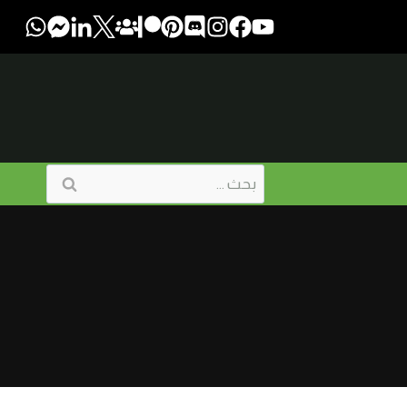
البحث
عن: