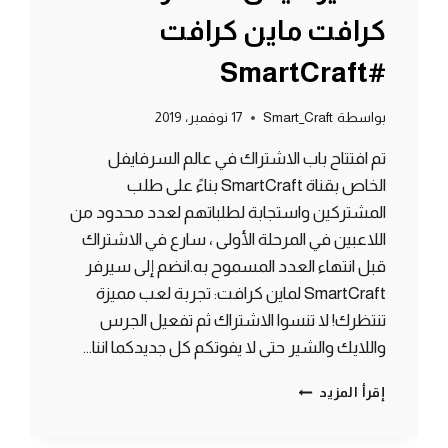
كرافت ماين كرافت
#SmartCraft
بواسطة
Smart_Craft
17 نوفمبر، 2019
تم افتتاح باب الاشتراك في عالم السرفايفل
الخاص بقناة SmartCraft بناءً على طلب
المشتركين واستجابة لطلباتهم لعدد محدود من
اللاعبين في المرحلة الأولى ، سارع في الاشتراك
قبل انتهاء العدد المسموح به.انضم إلى سيرفر
SmartCraft لماين كرافت: تجربة لعب مميزة
تنتظرك! لا تنسوا الاشتراك ثم تفعيل الجرس
واللايك والشير حتى لا يفوتكم كل جديدكما اننا…
فتح
إقرأ المزيد
باب
الإشتراك