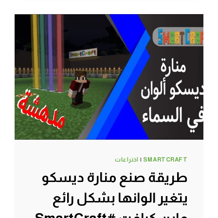
في
عالم
السيرفايفل
لسمارت
كرافت
ماين
كرافت
#SMARTCRAFT
SMARTCRAFT
|
اختراعات
طريقة صنع منارة ديسكو
يتغير الوانها بشكل رائع