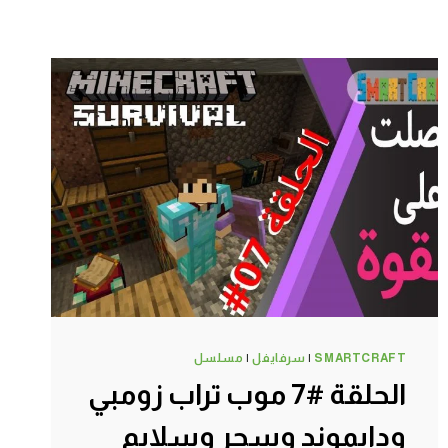
SMARTCRAFT
|
سرفايفل
|
مسلسل
الحلقة #7 موب تراب زومبي
ودايموند وسحر وسلايم