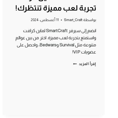
تجربة لعب مميزة تنتظرك!
بواسطة
Smart_Craft
11 أغسطس، 2024
انضم إلى سيرفر SmartCraft لماين كرافت
واستمتع بتجربة لعب مميزة. اختر من بين عوالم
متنوعة مثل Survival وBedwars، واحصل على
عضويات VIP!
انضم
إقرأ المزيد
إلى
سيرفر
SMARTCRAFT
لماين
كرافت:
تجربة
لعب
مميزة
تنتظرك!