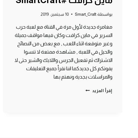
ماين كرافت #SmartCraft
بواسطة
Smart_Craft
10 سبتمبر، 2019
مغامرة جديدة لأول مرة في القناة مع لعبة حرب
السرير في ماين كرافت وكان فيها مواقف جميلة
وغير متوقعة اثناء اللعب , مع بعض من النصائح
والحيل في اللعبة , مشاهدة ممتعة لا تنسوا
الاشتراك ثم تفعيل الجرس واللايك والشير حتى لا
يفوتكم كل جديدكما اننا نقرأ جميع التعليقات
والمراسلات بجدية ونهتم بها
حرب
إقرأ المزيد
السرير
في
مغامرة
جديدة
لأول
مرة
على