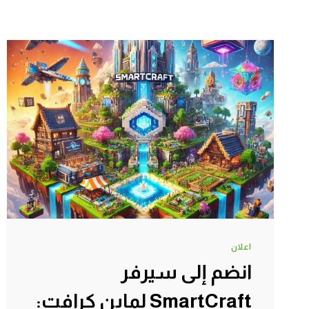
اعلان
انضم إلى سيرفر
SmartCraft لماين كرافت: