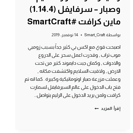
وصبار – سرفايفل (1.14.4)
ماين كرافت #SmartCraft
بواسطة
Smart_Craft
14 نوفمبر، 2019
اصبحت قوي مع اكس بي كثير جداً بسبب زومبي
موب تراب , وقدرت اعمل سحر على الدروع
والادوات , وكمان جبت دايموند كتير من تحت
الارض , ولاقيت السلايم واكتشفت مكانه ,
وعملت مزرعة صبار اوتوماتيكية وكبيرة . كما انه تم
فتح باب الدخول على عالم السيرفايفل لسمارت
كرافت ولمن يريد الدخول على الرليم يتواصل…
الحلقة
إقرأ المزيد
#7
موب
تراب
زومبي