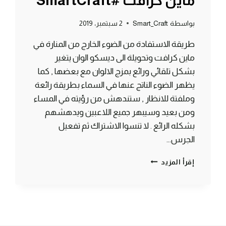
ماين كرافت #SmartCraft
بواسطة
Smart_Craft
2 سبتمبر، 2019
طريقة الاستفادة من الضوء الخارج من المنارة في
ماين كرافت وتحويلة الى ديسكو الوان يتغير
بشكل تلقائي ورائع بمزج الالوان مع بعضها , كما
يظهر الضوء الناتج عنها في السماء بطريقة رائعة
وملفتة للانظار , ستندهش من رؤيته في المساء
ومن بعيد وسيبهر جميع اللاعبين ويدهشهم
بشكله الرائع . لا تنسوا الاشتراك ثم تفعيل
الجرس…
طريقة
إقرأ المزيد
صنع
منارة
ديسكو
يتغير
الوانها
بشكل