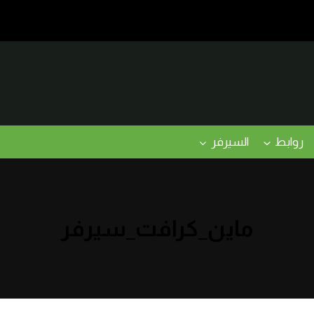
روابط
السيرفر
ماين_كرافت_سيرفر