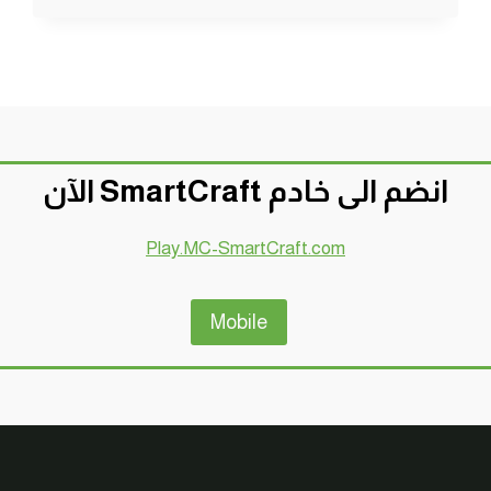
سريعة
وصغيرة
وفورية
ولا
نهائية
لجميع
انواع
الخضراوات
انضم الى خادم SmartCraft الآن
ماين
كرافت
Play.MC-SmartCraft.com
#SMARTCRAFT
Mobile