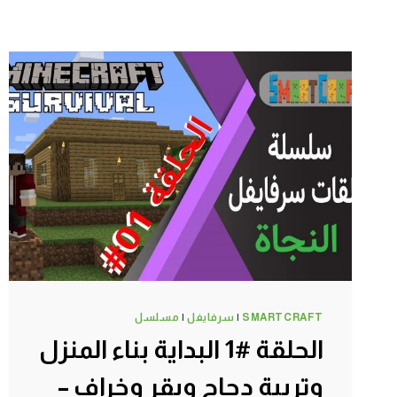
SMARTCRAFT
|
سرفايفل
|
مسلسل
الحلقة #1 البداية بناء المنزل
وتربية دجاج وبقر وخراف –