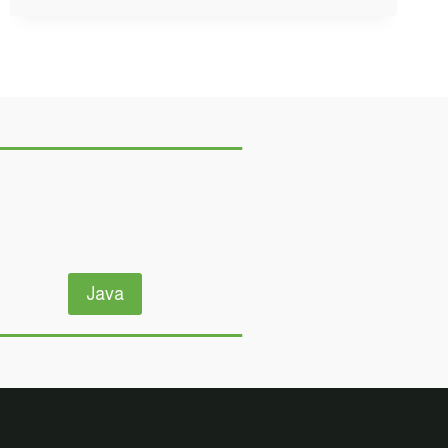
البداية
بناء
المنزل
وتربية
دجاج
وبقر
وخراف
–
سرفايفل
(1.14.4)
ماين
كرافت
#SMARTCRAFT
Java