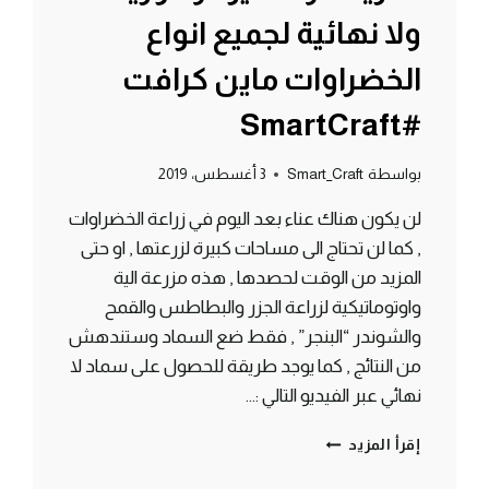
ولا نهائية لجميع انواع
الخضراوات ماين كرافت
#SmartCraft
بواسطة
Smart_Craft
3 أغسطس، 2019
لن يكون هناك عناء بعد اليوم في زراعة الخضراوات
, كما لن تحتاج الى مساحات كبيرة لزرعتها , او حتى
المزيد من الوقت لحصدها , هذه مزرعة الية
واوتوماتيكية لزراعة الجزر والبطاطس والقمح
والشوندر “البنجر” , فقط ضع السماد وستندهش
من النتائج , كما يوجد طريقة للحصول على سماد لا
نهائي عبر الفيديو التالي :…
طريقة
إقرأ المزيد
انشاء
مزرعة