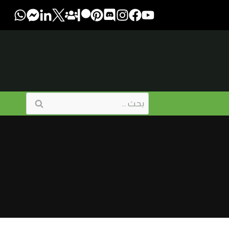
البحث
عن: