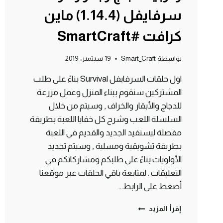
سرفايفل (1.14.4) ماين
كرافت #SmartCraft
بواسطة
Smart_Craft
19 سبتمبر، 2019
اول حلقات السرفايفل Survival بناءً على طلب
المشتركين سنقوم ببناء المنزل وعمل مزرعة
للدجاج والأبقار والخراف , وسيتم من خلال
السلسلة اللعب وشرح كل خفايا اللعبة بطريقة
مفصلة ليستفيد الجديد والقديم في اللعبة
بطريقة تشويقية ومسلية , وسيتم تحديد
الأولويات بناءً على طلبكم ومشاركاتكم في
التعليقات . لمتابعة باقي الحلقات عبر موقعنا
أضغط على الرابط…
الحلقة
إقرأ المزيد
#1