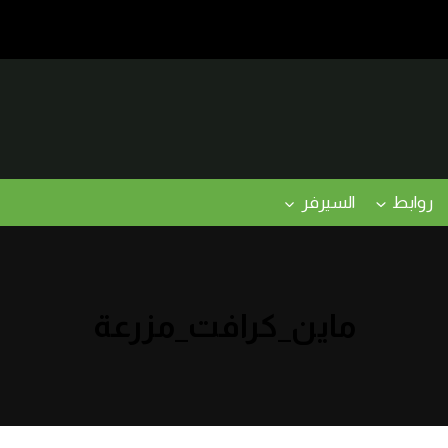
روابط
السيرفر
ماين_كرافت_مزرعة