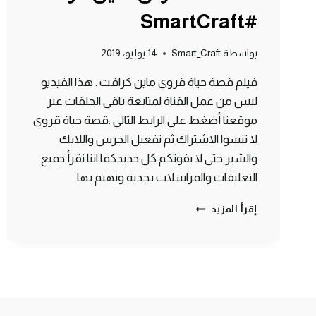
#SmartCraft
بواسطة
Smart_Craft
14 يوليو، 2019
فيلم قصة حياة قروي ماين كرافت . هذا الفيديو
ليس من عمل القناة لمتابعة باقي الحلقات عبر
موقعنا أضغط على الرابط التالي :قصة حياة قروي
لا تنسوا الاشتراك ثم تفعيل الجرس واللايك
والشير حتى لا يفوتكم كل جديدكما اننا نقرأ جميع
التعليقات والمراسلات بجدية ونهتم بها
مسلسل
إقرأ المزيد
قصة
حياة
قروي
–
الحلقة
الأولى
ماين