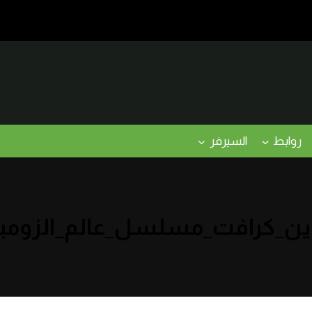
روابط
السيرفر
ين_كرافت_مسلسل_عالم_الزومب