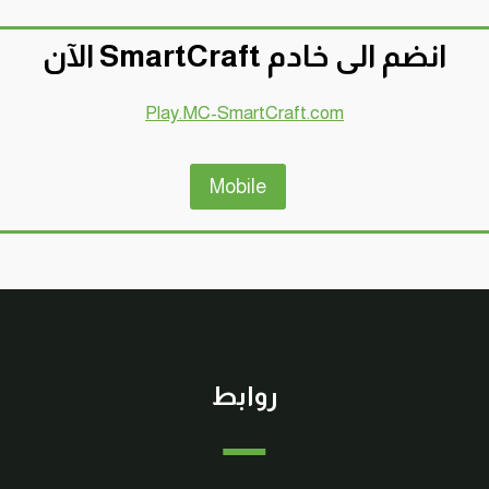
انضم الى خادم SmartCraft الآن
Play.MC-SmartCraft.com
Mobile
روابط