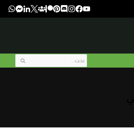
البحث
عن:
ي