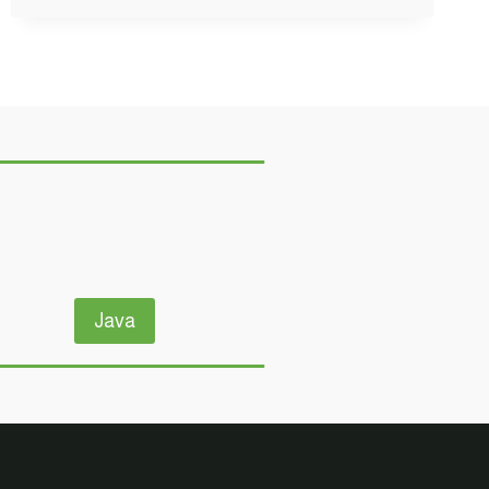
البداية
بناء
المنزل
وتربية
دجاج
وبقر
وخراف
–
سرفايفل
(1.14.4)
ماين
كرافت
#SMARTCRAFT
Java