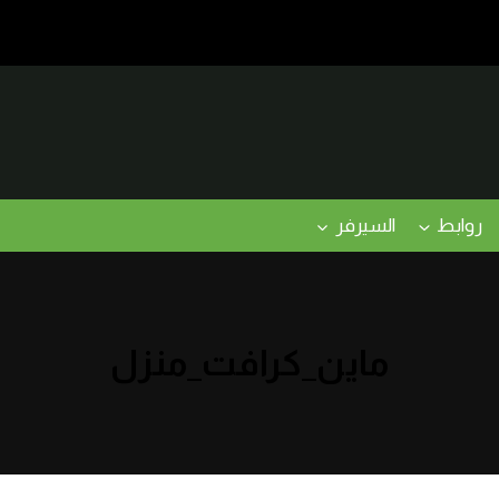
روابط
السيرفر
ماين_كرافت_منزل