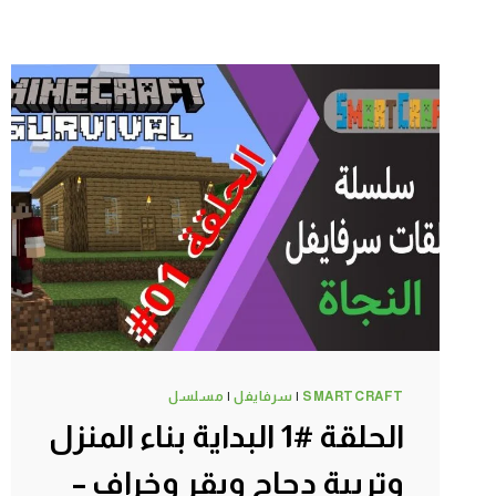
SMARTCRAFT
|
سرفايفل
|
مسلسل
الحلقة #1 البداية بناء المنزل
وتربية دجاج وبقر وخراف –