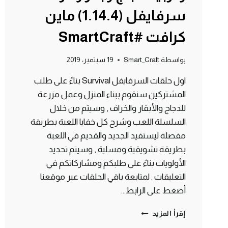
سرفايفل (1.14.4) ماين
كرافت #SmartCraft
بواسطة
Smart_Craft
19 سبتمبر، 2019
اول حلقات السرفايفل Survival بناءً على طلب
المشتركين سنقوم ببناء المنزل وعمل مزرعة
للدجاج والأبقار والخراف , وسيتم من خلال
السلسلة اللعب وشرح كل خفايا اللعبة بطريقة
مفصلة ليستفيد الجديد والقديم في اللعبة
بطريقة تشويقية ومسلية , وسيتم تحديد
الأولويات بناءً على طلبكم ومشاركاتكم في
التعليقات . لمتابعة باقي الحلقات عبر موقعنا
أضغط على الرابط…
الحلقة
إقرأ المزيد
#1