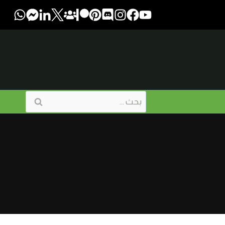
البحث
عن: