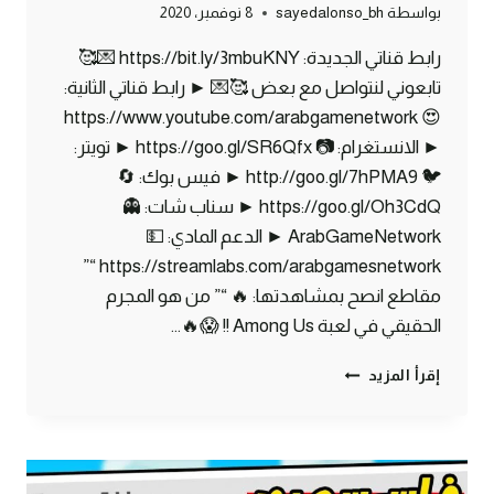
بواسطة
sayedalonso_bh
8 نوفمبر، 2020
رابط قناتي الجديدة: https://bit.ly/3mbuKNY 💌🥰
تابعوني لنتواصل مع بعض 🥰💌 ► رابط قناتي الثانية:
😍 https://www.youtube.com/arabgamenetwork
► الانستغرام: 📷 https://goo.gl/SR6Qfx ► تويتر:
🐦 http://goo.gl/7hPMA9 ► فيس بوك: 🔄
https://goo.gl/Oh3CdQ ► سناب شات: 👻
ArabGameNetwork ► الدعم المادي: 💵
https://streamlabs.com/arabgamesnetwork “”
مقاطع انصح بمشاهدتها: 🔥 “” من هو المجرم
الحقيقي في لعبة Among Us !! 😱🔥…
ماين
إقرأ المزيد
كرافت
مودات
:
كيف
تصنع