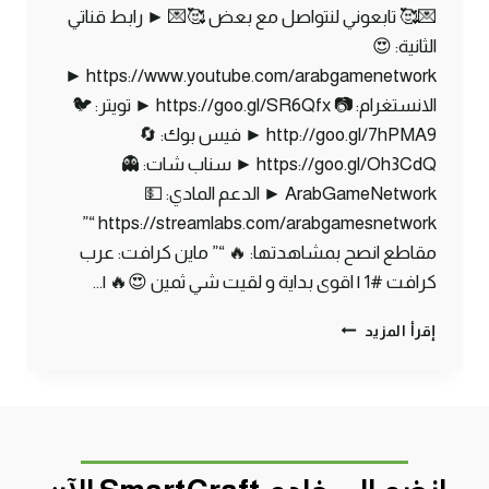
💌🥰 تابعوني لنتواصل مع بعض 🥰💌 ► رابط قناتي
الثانية: 😍
https://www.youtube.com/arabgamenetwork ►
الانستغرام: 📷 https://goo.gl/SR6Qfx ► تويتر: 🐦
http://goo.gl/7hPMA9 ► فيس بوك: 🔄
https://goo.gl/Oh3CdQ ► سناب شات: 👻
ArabGameNetwork ► الدعم المادي: 💵
https://streamlabs.com/arabgamesnetwork “”
مقاطع انصح بمشاهدتها: 🔥 “” ماين كرافت: عرب
كرافت #1 | اقوى بداية و لقيت شي ثمين 😍🔥 |…
ماين
إقرأ المزيد
كرافت
مودات
:
بناء
مستعمرة
–
MINECRAFT