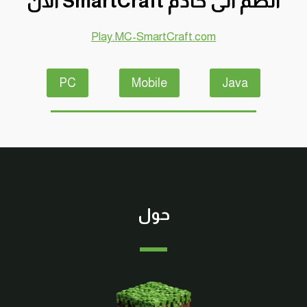
انضم الى خادم SmartCraft الآن
!!
😍
Play.MC-SmartCraft.com
🔥
PC
Mobile
Java
حول