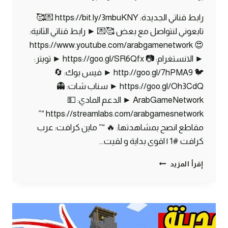
رابط قناتي الجديدة: https://bit.ly/3mbuKNY 💌🥰
تابعوني لنتواصل مع بعض 🥰💌 ► رابط قناتي الثانية:
😍 https://www.youtube.com/arabgamenetwork
► الانستغرام: 📷 https://goo.gl/SR6Qfx ► تويتر:
🐦 http://goo.gl/7hPMA9 ► فيس بوك: 🔄
https://goo.gl/Oh3CdQ ► سناب شات: 👻
ArabGameNetwork ► الدعم المادي: 💵
https://streamlabs.com/arabgamesnetwork “”
مقاطع انصح بمشاهدتها: 🔥 “” ماين كرافت: عرب
كرافت #1 | اقوى بداية و لقيت…
ماين
إقرأ المزيد
كرافت
مودات
:
كيف
تسوي
اقوى