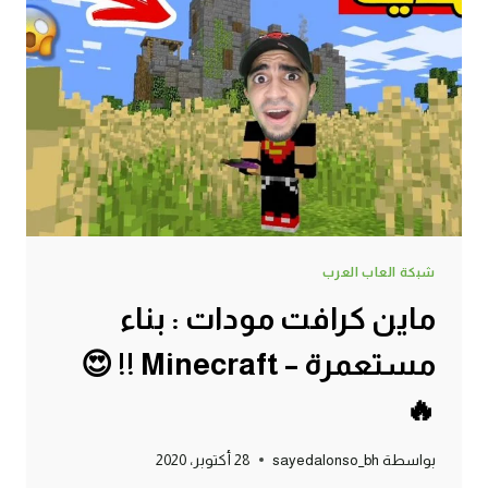
و
اسرع
أكس
MINECRAFT
!!
😍
🔥
شبكة العاب العرب
ماين كرافت مودات : بناء
مستعمرة – Minecraft !! 😍
🔥
بواسطة
sayedalonso_bh
28 أكتوبر، 2020