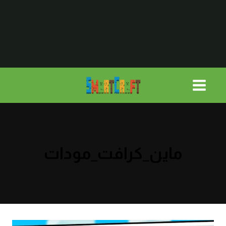
لتجاوز
لى
لمحتوى
ماين_كرافت_مودات