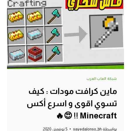
دايموند
من
الفحم
MINECRAFT
!!
😍
🔥
شبكة العاب العرب
ماين كرافت مودات : كيف
تسوي اقوى و اسرع أكس
Minecraft !! 😍🔥
بواسطة
sayedalonso_bh
5 نوفمبر، 2020