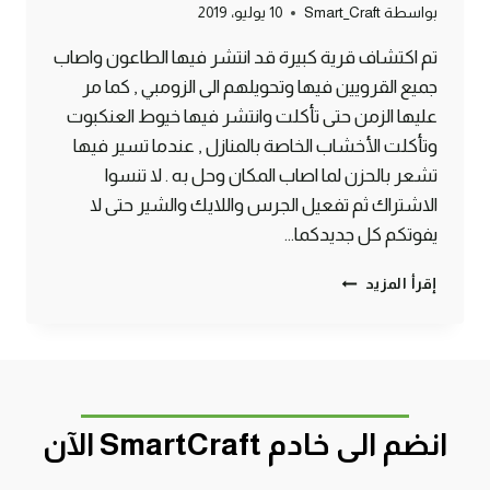
بواسطة
Smart_Craft
10 يوليو، 2019
تم اكتشاف قرية كبيرة قد انتشر فيها الطاعون واصاب
جميع القرويين فيها وتحويلهم الى الزومبي , كما مر
عليها الزمن حتى تأكلت وانتشر فيها خيوط العنكبوت
وتأكلت الأخشاب الخاصة بالمنازل , عندما تسير فيها
تشعر بالحزن لما اصاب المكان وحل به . لا تنسوا
الاشتراك ثم تفعيل الجرس واللايك والشير حتى لا
يفوتكم كل جديدكما…
قرية
إقرأ المزيد
هجم
عليها
الزومبي
ولم
يبقي
فيها
انضم الى خادم SmartCraft الآن
احد
منذ
زمن