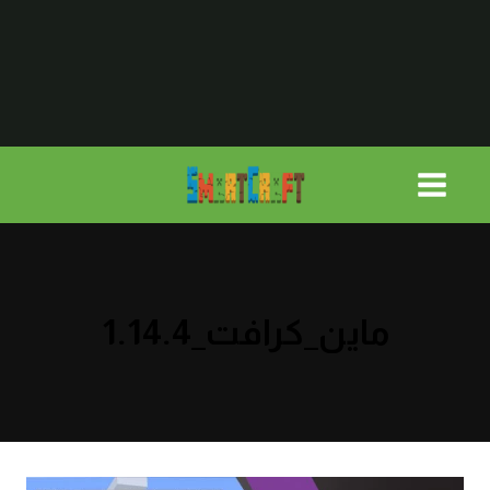
لتجاوز
لى
لمحتوى
ماين_كرافت_1.14.4