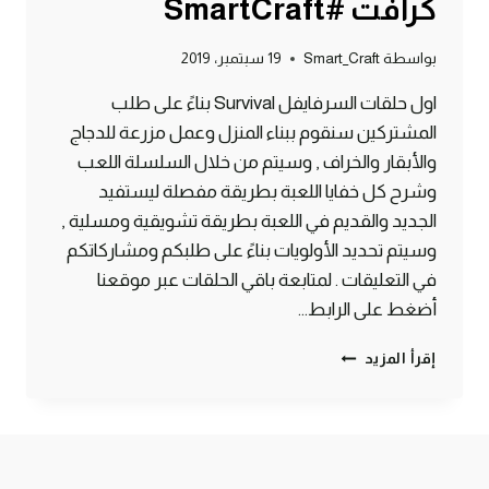
كرافت #SmartCraft
بواسطة
Smart_Craft
19 سبتمبر، 2019
اول حلقات السرفايفل Survival بناءً على طلب
المشتركين سنقوم ببناء المنزل وعمل مزرعة للدجاج
والأبقار والخراف , وسيتم من خلال السلسلة اللعب
وشرح كل خفايا اللعبة بطريقة مفصلة ليستفيد
الجديد والقديم في اللعبة بطريقة تشويقية ومسلية ,
وسيتم تحديد الأولويات بناءً على طلبكم ومشاركاتكم
في التعليقات . لمتابعة باقي الحلقات عبر موقعنا
أضغط على الرابط…
الحلقة
إقرأ المزيد
#1
البداية
بناء
المنزل
وتربية