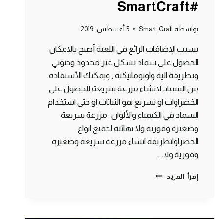
#SmartCraft
بواسطة
Smart_Craft
5 أغسطس، 2019
بسبب الإضافات الرائع في اللعبة أصبح بالامكان
الحصول على سماد بشكل غير محدود وجنوني
وبطريقة الية واوتوماتيكية , ويمكنك الأستفادة
من السماد لانشاء مزرعة سريعة للحصول على
الخضراوات او تسريع نمو النباتات او حتى استخدام
السماد في الكيمياء والألوان . مزرعة سريعة
وصغيرة وفورية ولا نهائية لجميع انواع
الخضراواتطريقة انشاء مزرعة سريعة وصغيرة
وفورية ولا…
طريقة
إقرأ المزيد
الحصول
على
سماد
لا