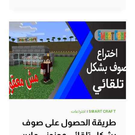
#2
اكتشاف
قرية
القرويين
واحضار
حصان
وحمار
ولاما
–
سرفايفل
(1.14.4)
ماين
كرافت
#SMARTCRAFT
SMARTCRAFT
|
اختراعات
طريقة الحصول على صوف