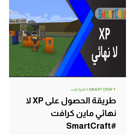
ماين
كرافت
#SMARTCRAFT
SMARTCRAFT
|
اختراعات
طريقة الحصول على XP لا
نهائي ماين كرافت
#SmartCraft