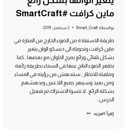
يتغير الوانها بشكل رائع
ماين كرافت #SmartCraft
بواسطة
Smart_Craft
2 سبتمبر، 2019
طريقة الاستفادة من الضوء الخارج من المنارة في
ماين كرافت وتحويلة الى ديسكو الوان يتغير
بشكل تلقائي ورائع بمزج الالوان مع بعضها , كما
يظهر الضوء الناتج عنها في السماء بطريقة رائعة
وملفتة للانظار , ستندهش من رؤيته في المساء
ومن بعيد وسيبهر جميع اللاعبين ويدهشهم
بشكله الرائع . لا تنسوا الاشتراك ثم تفعيل
الجرس…
طريقة
إقرأ المزيد
صنع
منارة
ديسكو
يتغير