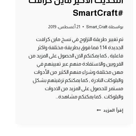
التحديث الأخير ماين كرافت
#SmartCraft
بواسطة
Smart_Craft
21 أغسطس، 2019
تم تغيير طريقة التزاوج في نسخ ماين كرافت
الجديدة 1.14 فما فوق بطريقة مختلفة واكثر
فاعلية , كما يمكنكم الان الحصول على المزيد من
القرويين والاستفادة منهم عبر تعيينهم في
مهن مختلفة وشراء منهم الكثير من الأدوات
والبلوكات النادرة , كما يمكنكم ترقيتهم بشكل
مستمر للحصول على المزيد من الادوات
والبلوكات . كما يمكنكم مشاهدة…
طريقة
إقرأ المزيد
تزاوج
القرويين
في
التحديث