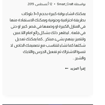
بواسطة
Smart_Craft
12 أغسطس، 2019
يمكنك انشاء بوابة كبيرة بحجم 3×3 بلوكات
بطريقة احترافية وجنونية ويمكنك الاستفادة منها
في المنازل الكبيرة او وضعها في قصر كبير او حتى
في قلعة , ليظهر ذلك بشكل رائع امام اللاعبين
ولتتميز بينهم بشيء مبتكر , كما يمكنك تعديل
شكلها كما تشاء لتتناسب مع تصميمك الخاص. لا
تنسوا الاشتراك ثم تفعيل الجرس واللايك
والشير…
طريقة
إقرأ المزيد
صنع
بوابة
ثلاثية
3*3
بشكل
احترافي
ماين