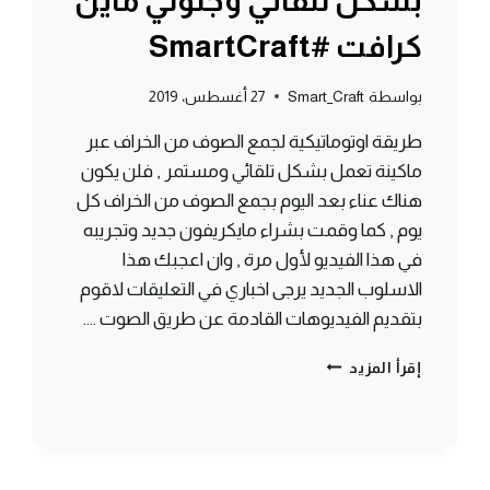
بشكل تلقائي وجنوني ماين
كرافت #SmartCraft
بواسطة
Smart_Craft
27 أغسطس، 2019
طريقة اوتوماتيكية لجمع الصوف من الخراف عبر
ماكينة تعمل بشكل تلقائي ومستمر , فلن يكون
هناك عناء بعد اليوم بجمع الصوف من الخراف كل
يوم , كما وقمت بشراء مايكريفون جديد وتجريبه
في هذا الفيديو لأول مرة , وان اعجبك هذا
الاسلوب الجديد يرجى اخباري في التعليقات لاقوم
بتقديم الفيديوهات القادمة عن طريق الصوت ….
طريقة
إقرأ المزيد
الحصول
على
صوف
بشكل
تلقائي