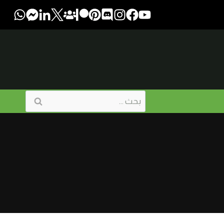
البحث
عن: