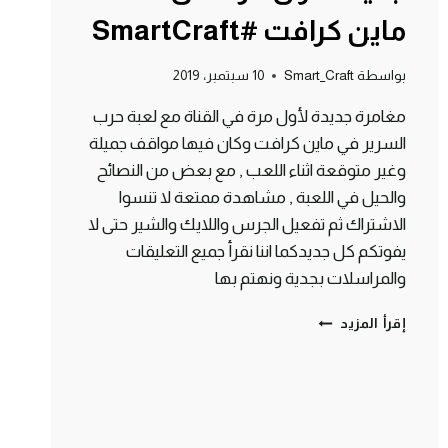
ماين كرافت #SmartCraft
بواسطة
Smart_Craft
10 سبتمبر، 2019
مغامرة جديدة لأول مرة في القناة مع لعبة حرب
السرير في ماين كرافت وكان فيها مواقف جميلة
وغير متوقعة اثناء اللعب , مع بعض من النصائح
والحيل في اللعبة , مشاهدة ممتعة لا تنسوا
الاشتراك ثم تفعيل الجرس واللايك والشير حتى لا
يفوتكم كل جديدكما اننا نقرأ جميع التعليقات
والمراسلات بجدية ونهتم بها
حرب
إقرأ المزيد
السرير
في
مغامرة
جديدة
لأول
مرة