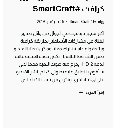
كرافت #SmartCraft
بواسطة
Smart_Craft
26 سبتمبر، 2019
اكبر تفجير ديناميت في الجوال من وائل صديق
القناة في مشاركات الأساطير بطريقة خرافية
ورائعة ولو عايز تشارك معانا ممكن تبعتلنا الفيديو
ضمن الشروط التالية :1- تكون جودة الفيديو عالية
الدقة HD .2- يخرج منه صوت اللعبة فقط لاني
سأقوم بالتعليق عليه بصوتي .3- لم ينشر الفيديو
على اي قناة اخرى ويكون من تسجيلك الخاص…
اكبر
إقرأ المزيد
تفجير
في
الجوال
من
مشاركات
الأساطير