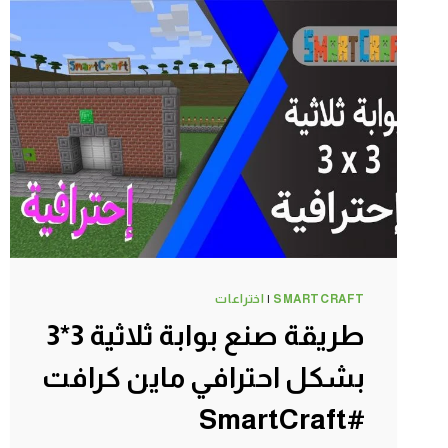
الوانها
بشكل
رائع
ماين
كرافت
#SMARTCRAFT
SMARTCRAFT
|
اختراعات
طريقة صنع بوابة ثلاثية 3*3
بشكل احترافي ماين كرافت
#SmartCraft