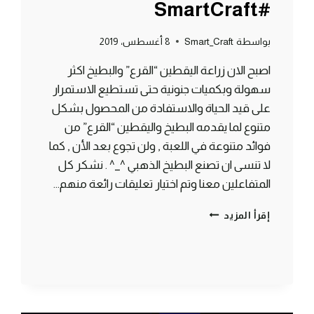
#SmartCraft
بواسطة
Smart_Craft
8 أغسطس، 2019
اصبح الان زراعة اليقطين “القرع” والبطيخ اكثر
سهولة وبكميات جنونية حتى تستطيع الاستمرار
على قيد الحياة والاستفادة من المحصول بشكل
متنوع لما يقدمه البطيخ واليقطين “القرع” من
فوائد متنوعة في اللعبة , ولن تجوع بعد الأن , كما
لا تنسى ان تصنع البطيخ الذهبي ^_^ . نشكر كل
المتفاعلين معنا وتم اختيار تعليقات رائعة منهم…
طريقة
إقرأ المزيد
صنع
مزرعة
بطيخ
ويقطين
لانهائية
أوتوماتيكية