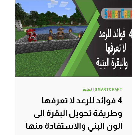
نهائي
وبشكل
اوتوماتيكي
وتلقائي
100%
ماين
كرافت
#SMARTCRAFT
SMARTCRAFT
|
تعليم
4 فوائد للرعد لا تعرفها
وطريقة تحويل البقرة الى
الون البني والاستفادة منها