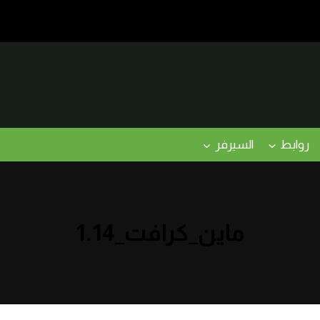
روابط
السيرفر
ماين_كرافت_1.14