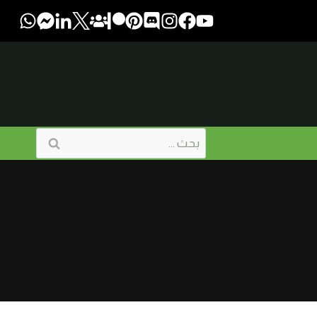
البحث
عن: