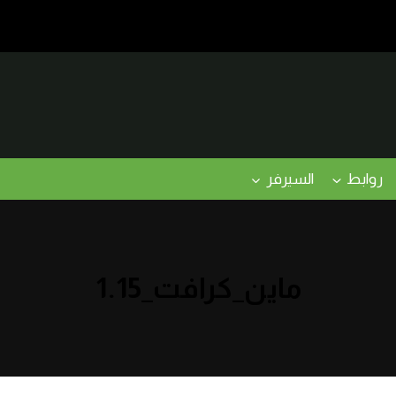
روابط
السيرفر
ماين_كرافت_1.15