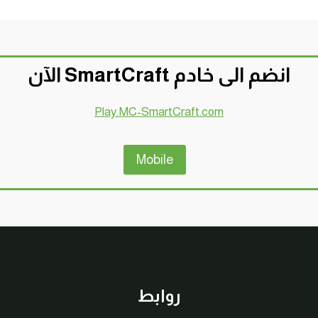
انضم الى خادم SmartCraft الآن
Play.MC-SmartCraft.com
Mobile
روابط