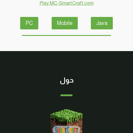
Play.MC-SmartCraft.com
PC
Mobile
Java
حول