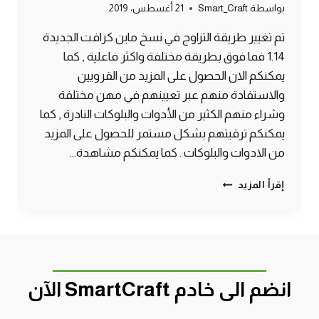
بواسطة
Smart_Craft
21 أغسطس، 2019
تم تغيير طريقة التزاوج في نسخ ماين كرافت الجديدة
1.14 فما فوق بطريقة مختلفة واكثر فاعلية , كما
يمكنكم الان الحصول على المزيد من القرويين
والاستفادة منهم عبر تعيينهم في مهن مختلفة
وشراء منهم الكثير من الأدوات والبلوكات النادرة , كما
يمكنكم ترقيتهم بشكل مستمر للحصول على المزيد
من الادوات والبلوكات . كما يمكنكم مشاهدة…
طريقة
إقرأ المزيد
تزاوج
القرويين
في
التحديث
الأخير
ماين
انضم الى خادم SmartCraft الآن
كرافت
#SMARTCRAFT