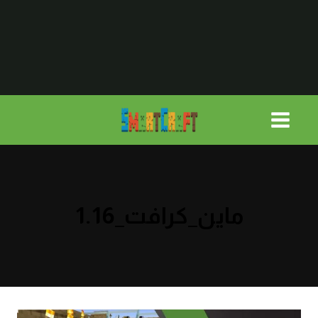
لتجاوز
لى
لمحتوى
ماين_كرافت_1.16