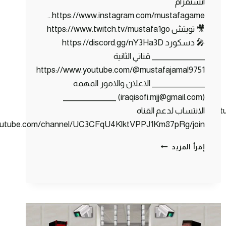
انستقرام
https://www.instagram.com/mustafagame…
🎥 تويتش https://www.twitch.tv/mustafa1go
🎤 دسكورد https://discord.gg/nY3Ha3D
_______________ قناتي الثانية
https://www.youtube.com/@mustafajamal9751
_______________ الاعلان والامور المهمة
(iraqisofi.mjj@gmail.com) _______________
https://www.you
الانتساب لدعم القناه
youtube.com/channel/UC3CFqU4KlktVPPJ1Km87pRg/join
كلانس
إقرأ المزيد
كرافت
#23
بناء
اكبر
هرم
بيكون
بالعالم