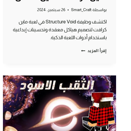
بواسطة
Smart_Craft
26 سبتمبر، 2024
اكتشف وظيفة Structure Void في لعبة ماين
كرافت لتصميم هياكل معقدة وتحسينات إبداعية
باستخدام أدوات اللعبة الذكية.
ما
إقرأ المزيد
هو
STRUCTURE
VOID
في
ماين
كرافت:
الدليل
الكامل