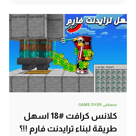
اقوى
مقلب
في
العالم
(
رسبنت
واردن
عالشباب
)
مصطفى GAME OVER
كلانس كرافت #18 اسهل
طريقة لبناء ترايدنت فارم !!؟