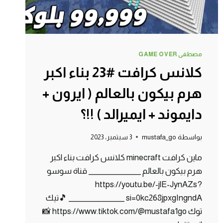
مصطفى GAME OVER
كلانس كرافت #23 بناء اكبر
هرم بيكون بالعالم ( ايرون +
دايموند + ايميرالد ) !!؟
بواسطة
mustafa_go
3 سبتمبر، 2023
ماين كرافت minecraft كلانس كرافت بناء اكبر
هرم بيكون بالعالم _______________ قناة سوسو
https://youtu.be/-jlE-JynAZs?
si=0kc268jpxgIngndA ________________ 🎵تيك
توك https://www.tiktok.com/@mustafa1go 📸