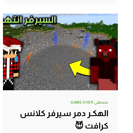
اسهل
طريقة
تحصل
صوف
لا
نهائي
😍
مصطفى GAME OVER
الهكـر دمر سيرفر كلانس
كرافت 😈