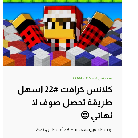
كرافت
من
الوجود
مصطفى GAME OVER
كلانس كرافت #22 اسهل
طريقة تحصل صوف لا
نهائي 😍
بواسطة
mustafa_go
29 أغسطس، 2023