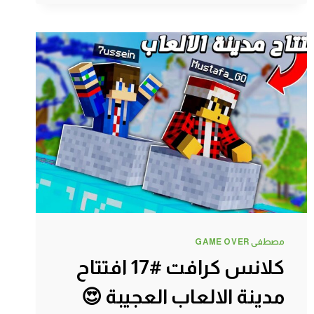
السجـن
🔒
مصطفى GAME OVER
كلانس كرافت #17 افتتاح
مدينة الالعاب العجيبة 😍