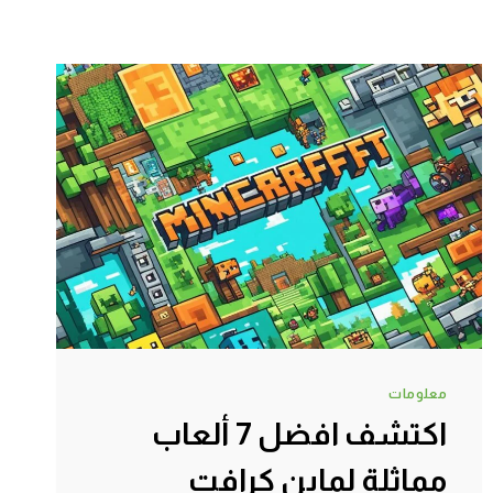
معلومات
اكتشف افضل 7 ألعاب
مماثلة لماين كرافت