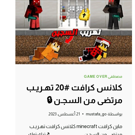
(
ايرون
+
دايموند
+
ايميرالد
)
!!؟
مصطفى GAME OVER
كلانس كرافت #20 تهـريـب
مرتضى من السجـن 🔒
بواسطة
mustafa_go
21 أغسطس، 2023
ماين كرافت minecraft كلانس كرافت تهـريـب
مرتضى من السجـن _______________ 🎵تيك توك