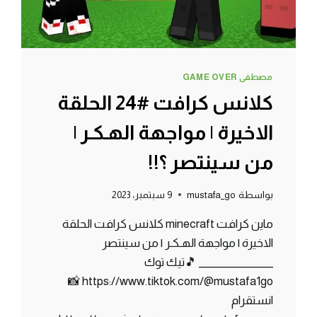
مصطفى GAME OVER
كلانس كرافت #24 الحلقة
الاخيرة | مواجهة الهـكـر |
من سينتصر ؟!!
بواسطة
mustafa_go
9 سبتمبر، 2023
ماين كرافت minecraft كلانس كرافت الحلقة
الاخيرة | مواجهة الهـكـر | من سينتصر
_______________ 🎵تيك توك
https://www.tiktok.com/@mustafa1go 📸
انستقرام