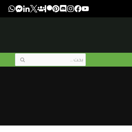
البحث
عن: