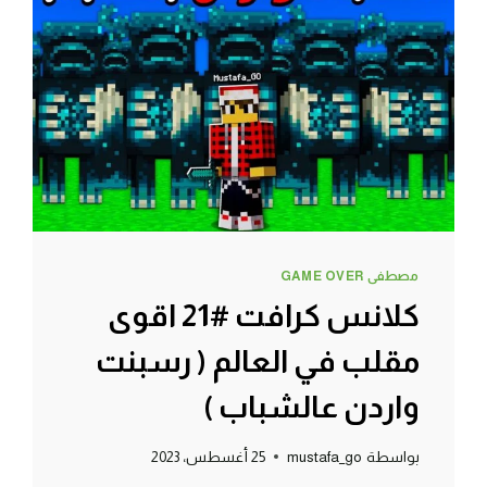
من
سينتصر
؟!!
مصطفى GAME OVER
كلانس كرافت #21 اقوى
مقلب في العالم ( رسبنت
واردن عالشباب )
بواسطة
mustafa_go
25 أغسطس، 2023