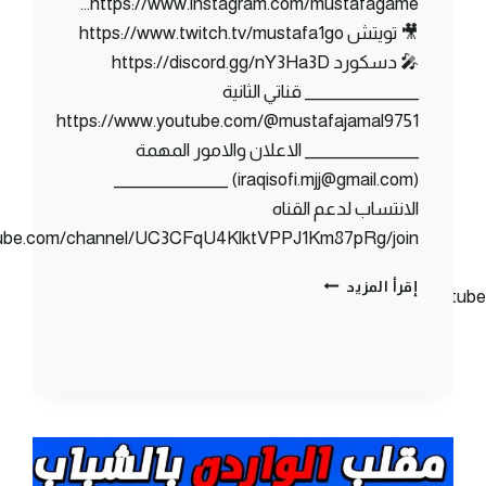
https://www.instagram.com/mustafagame…
🎥 تويتش https://www.twitch.tv/mustafa1go
🎤 دسكورد https://discord.gg/nY3Ha3D
_______________ قناتي الثانية
https://www.youtube.com/@mustafajamal9751
_______________ الاعلان والامور المهمة
(iraqisofi.mjj@gmail.com) _______________
الانتساب لدعم القناه
tube.com/channel/UC3CFqU4KlktVPPJ1Km87pRg/join
كلانس
إقرأ المزيد
https://www.youtu
كرافت
#24
الحلقة
الاخيرة
|
مواجهة
الهـكـر
|