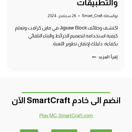
والتطبيقات
بواسطة
Smart_Craft
26 سبتمبر، 2024
اكتشف وظائف Jigsaw Block في ماين كرافت وتعلم
كيفية استخدامه لتصميم الخرائط والبناء التلقائي
بكفاءة. دليلك لإتقان تطوير اللعبة.
كل
إقرأ المزيد
ما
تحتاج
معرفته
عن
JIGSAW
BLOCK
انضم الى خادم SmartCraft الآن
في
ماين
كرافت:
Play.MC-SmartCraft.com
دليل
شامل
للأوامر