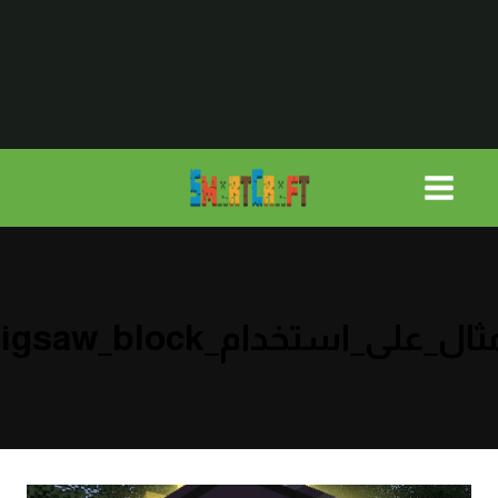
لتجاوز
لى
لمحتوى
ثال_على_استخدام_jigsaw_block