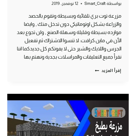
بواسطة
Smart_Craft
12 نوفمبر، 2019
مزرعة توت بري تلقائية وبسيطة وتقوم بالحصد
والزراعة بشكل اوتوماتيكي دون تدخل منك , وايضا
موارده بسيطة وقليلة وسهلة الصنع , ولن تجوع بعد
الأن في ماين كرافت. لا تنسوا الاشتراك ثم تفعيل
الجرس واللايك والشير حتى لا يفوتكم كل جديدكما اننا
نقرأ جميع التعليقات والمراسلات بجدية ونهتم بها
طريقة
إقرأ المزيد
عمل
مزرعة
توت
اوتوماتيكية
وبسيطة
ماين
كرافت
#SMARTCRAFT