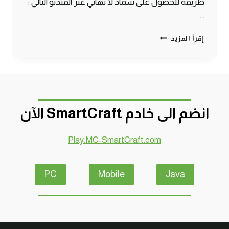
طريقة للحصول على سماد لا نهائي عبر الفيديو التالي :
…
طريقة
إقرأ المزيد
انشاء
مزرعة
سريعة
وصغيرة
وفورية
ولا
انضم الى خادم SmartCraft الآن
نهائية
لجميع
انواع
Play.MC-SmartCraft.com
الخضراوات
ماين
كرافت
PC
Mobile
Java
#SMARTCRAFT