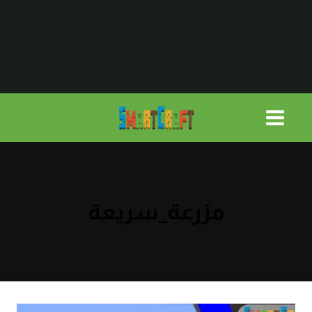
لتجاوز
لى
لمحتوى
مزرعة_سريعة