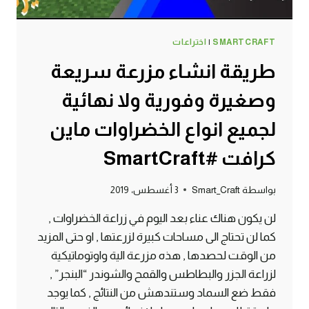
SMARTCRAFT
|
اختراعات
طريقة انشاء مزرعة سريعة
وصغيرة وفورية ولا نهائية
لجميع انواع الخضراوات ماين
كرافت #SmartCraft
بواسطة
Smart_Craft
3 أغسطس، 2019
لن يكون هناك عناء بعد اليوم في زراعة الخضراوات ,
كما لن تحتاج الى مساحات كبيرة لزرعتها , او حتى المزيد
من الوقت لحصدها , هذه مزرعة الية واوتوماتيكية
لزراعة الجزر والبطاطس والقمح والشوندر “البنجر” ,
فقط ضع السماد وستندهش من النتائج , كما يوجد