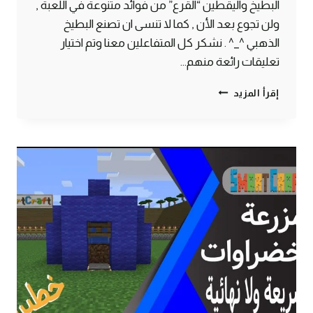
البطيخ واليقطين “القرع” من فوائد متنوعة في اللعبة ,
ولن تجوع بعد الأن , كما لا تنسى ان تصنع البطيخ
الذهبي ^_^ . نشكر كل المتفاعلين معنا وتم اختيار
تعليقات رائعة منهم…
طريقة
إقرأ المزيد
صنع
مزرعة
بطيخ
ويقطين
لانهائية
أوتوماتيكية
ماين
كرافت
#SMARTCRAFT