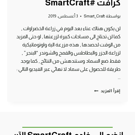
كرافت #SmartCraft
بواسطة
Smart_Craft
3 أغسطس، 2019
لن يكون هناك عناء بعد اليوم في زراعة الخضراوات ,
كما لن تحتاج الى مساحات كبيرة لزرعتها , او حتى المزيد
من الوقت لحصدها , هذه مزرعة الية واوتوماتيكية
لزراعة الجزر والبطاطس والقمح والشوندر “البنجر” ,
فقط ضع السماد وستندهش من النتائج , كما يوجد
طريقة للحصول على سماد لا نهائي عبر الفيديو التالي :
…
طريقة
إقرأ المزيد
انشاء
مزرعة
سريعة
وصغيرة
وفورية
ولا
نهائية