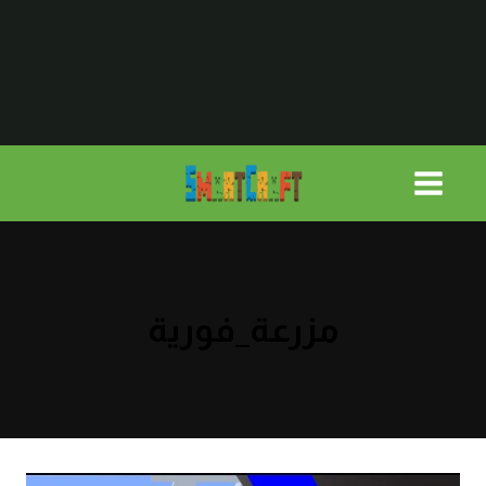
لتجاوز
لى
لمحتوى
مزرعة_فورية