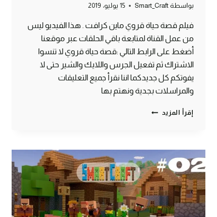
بواسطة
Smart_Craft
15 يوليو، 2019
فيلم قصة حياة قروي ماين كرافت . هذا الفيديو ليس
من عمل القناة لمتابعة باقي الحلقات عبر موقعنا
أضغط على الرابط التالي :قصة حياة قروي لا تنسوا
الاشتراك ثم تفعيل الجرس واللايك والشير حتى لا
يفوتكم كل جديدكما اننا نقرأ جميع التعليقات
والمراسلات بجدية ونهتم بها
مسلسل
إقرأ المزيد
قصة
حياة
قروي
–
الحلقة
الثالثة
ماين
كرافت
#SMARTCRAFT