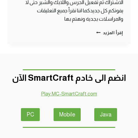
الاشتراك ثم تفعيل الجرس واللايك والشير حتى لا
يفوتكم كل جديدكما اننا نقرأ جميع التعليقات
والمراسلات بجدية ونهتم بها
مسلسل
إقرأ المزيد
قصة
حياة
قروي
–
الحلقة
الثانية
انضم الى خادم SmartCraft الآن
ماين
كرافت
#SMARTCRAFT
Play.MC-SmartCraft.com
PC
Mobile
Java