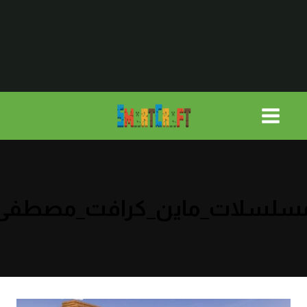
لتجاوز
لى
لمحتوى
سلسلات_ماين_كرافت_مصطفى