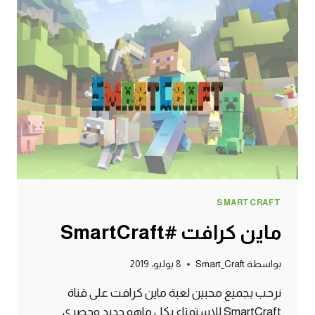
SMARTCRAFT
ماين كرافت #SmartCraft
بواسطة
Smart_Craft
8 يوليو، 2019
نرحب بجميع محبين لعبة ماين كرافت على قناة
SmartCraft للاستمتاع بكل ماهو جديد وحصري