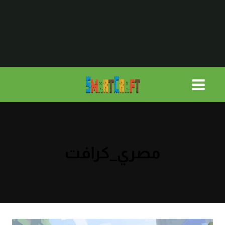
لتجاوز
لى
لمحتوى
مصري_كرافت