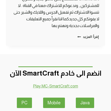
للمشتركين , وندعوكم للاشتراك معنا في القناة . لا
تنسوا الاشتراك ثم تفعيل الجرس واللايك والشير حتى
لا يفوتكم كل جديدكما اننا نقرأ جميع التعليقات
والمراسلات بجدية ونهتم بها
ماين
إقرأ المزيد
كرافت
#SMARTCRAFT
انضم الى خادم SmartCraft الآن
Play.MC-SmartCraft.com
PC
Mobile
Java