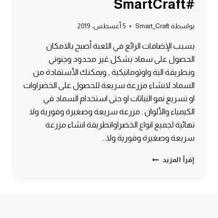
#SmartCraft
بواسطة
Smart_Craft
5 أغسطس، 2019
بسبب الإضافات الرائع في اللعبة أصبح بالامكان
الحصول على سماد بشكل غير محدود وجنوني
وبطريقة الية واوتوماتيكية , ويمكنك الأستفادة من
السماد لانشاء مزرعة سريعة للحصول على الخضراوات
او تسريع نمو النباتات او حتى استخدام السماد في
الكيمياء والألوان . مزرعة سريعة وصغيرة وفورية ولا
نهائية لجميع انواع الخضراواتطريقة انشاء مزرعة
سريعة وصغيرة وفورية ولا…
طريقة
إقرأ المزيد
الحصول
على
سماد
لا
نهائي