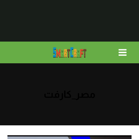
لتجاوز
لى
لمحتوى
مصر_كارفت