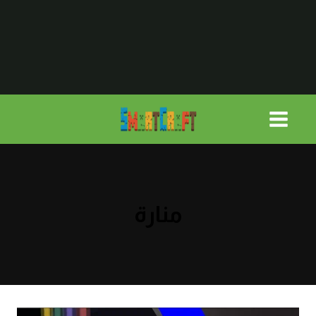
لتجاوز
لى
لمحتوى
منارة