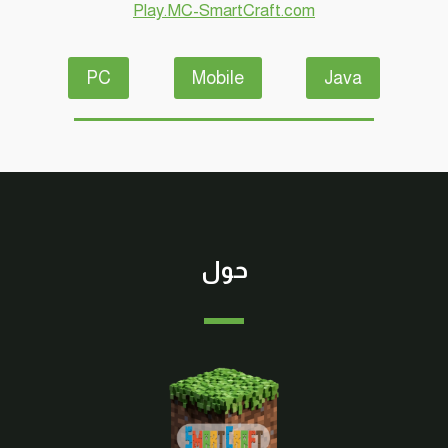
Play.MC-SmartCraft.com
#SMARTCRAFT
PC
Mobile
Java
حول