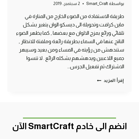
بواسطة
Smart_Craft
2 سبتمبر، 2019
طريقة الاستفادة من الضوء الخارج من المنارة في
ماين كرافت وتحويلة الى ديسكو الوان يتغير بشكل
تلقائي ورائع بمزج الالوان مع بعضها , كما يظهر الضوء
الناتج عنها في السماء بطريقة رائعة وملفتة للانظار ,
ستندهش من رؤيته في المساء ومن بعيد وسيبهر
جميع اللاعبين ويدهشهم بشكله الرائع . لا تنسوا
الاشتراك ثم تفعيل الجرس…
طريقة
إقرأ المزيد
صنع
منارة
ديسكو
يتغير
الوانها
بشكل
انضم الى خادم SmartCraft الآن
رائع
ماين
كرافت