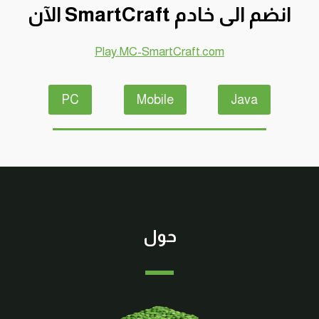
انضم الى خادم SmartCraft الآن
MINECRAFT
!!
😍
Play.MC-SmartCraft.com
🔥
PC
Mobile
Java
حول