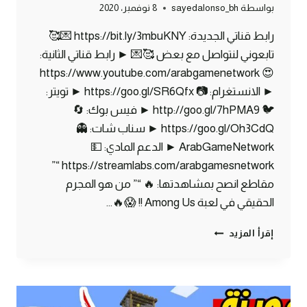
بواسطة
sayedalonso_bh
8 نوفمبر، 2020
رابط قناتي الجديدة: https://bit.ly/3mbuKNY 💌🥰
تابعوني لنتواصل مع بعض 🥰💌 ► رابط قناتي الثانية:
😍 https://www.youtube.com/arabgamenetwork
► الانستغرام: 📷 https://goo.gl/SR6Qfx ► تويتر:
🐦 http://goo.gl/7hPMA9 ► فيس بوك: 🔄
https://goo.gl/Oh3CdQ ► سناب شات: 👻
ArabGameNetwork ► الدعم المادي: 💵
https://streamlabs.com/arabgamesnetwork “”
مقاطع انصح بمشاهدتها: 🔥 “” من هو المجرم
الحقيقي في لعبة Among Us !! 😱🔥…
ماين
إقرأ المزيد
كرافت
مودات
:
كيف
تصنع