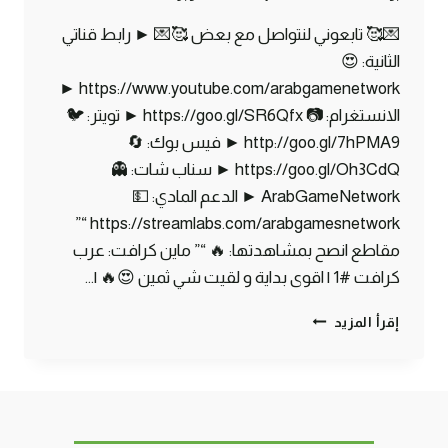
💌🥰 تابعوني لنتواصل مع بعض 🥰💌 ► رابط قناتي
الثانية: 😍
https://www.youtube.com/arabgamenetwork ►
الانستغرام: 📷 https://goo.gl/SR6Qfx ► تويتر: 🐦
http://goo.gl/7hPMA9 ► فيس بوك: 🔄
https://goo.gl/Oh3CdQ ► سناب شات: 👻
ArabGameNetwork ► الدعم المادي: 💵
https://streamlabs.com/arabgamesnetwork “”
مقاطع انصح بمشاهدتها: 🔥 “” ماين كرافت: عرب
كرافت #1 | اقوى بداية و لقيت شي ثمين 😍🔥 |…
ماين
إقرأ المزيد
كرافت
مودات
:
بناء
مستعمرة
–