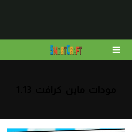
لتجاوز
لى
لمحتوى
مودات_ماين_كرافت_1.13