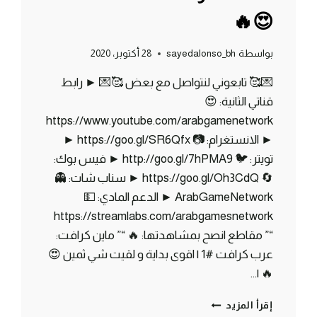
😍🔥
بواسطة
sayedalonso_bh
28 أكتوبر، 2020
💌🥰 تابعوني لنتواصل مع بعض 🥰💌 ► رابط
قناتي الثانية: 😍
https://www.youtube.com/arabgamenetwork
► الانستغرام: 📷 https://goo.gl/SR6Qfx ►
تويتر: 🐦 http://goo.gl/7hPMA9 ► فيس بوك:
🔄 https://goo.gl/Oh3CdQ ► سناب شات: 👻
ArabGameNetwork ► الدعم المادي: 💵
https://streamlabs.com/arabgamesnetwork
“” مقاطع انصح بمشاهدتها: 🔥 “” ماين كرافت:
عرب كرافت #1 | اقوى بداية و لقيت شي ثمين 😍
🔥 |…
ماين
إقرأ المزيد
كرافت