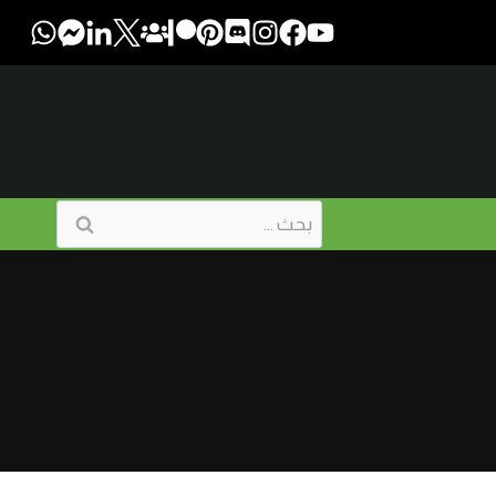
البحث
عن: