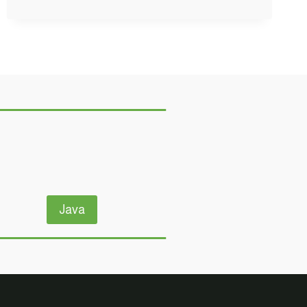
مودات
:
كيف
تسوي
اقوى
و
اسرع
أكس
MINECRAFT
!!
😍
🔥
Java