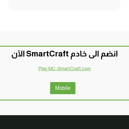
مودات
:
بناء
مستعمرة
–
MINECRAFT
!!
😍
انضم الى خادم SmartCraft الآن
🔥
Play.MC-SmartCraft.com
Mobile