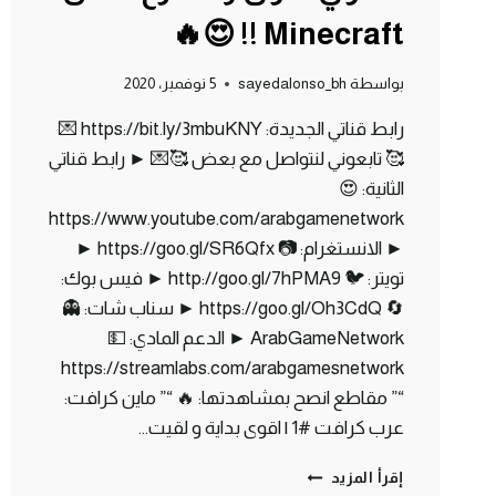
Minecraft !! 😍🔥
بواسطة
sayedalonso_bh
5 نوفمبر، 2020
رابط قناتي الجديدة: https://bit.ly/3mbuKNY 💌
🥰 تابعوني لنتواصل مع بعض 🥰💌 ► رابط قناتي
الثانية: 😍
https://www.youtube.com/arabgamenetwork
► الانستغرام: 📷 https://goo.gl/SR6Qfx ►
تويتر: 🐦 http://goo.gl/7hPMA9 ► فيس بوك:
🔄 https://goo.gl/Oh3CdQ ► سناب شات: 👻
ArabGameNetwork ► الدعم المادي: 💵
https://streamlabs.com/arabgamesnetwork
“” مقاطع انصح بمشاهدتها: 🔥 “” ماين كرافت:
عرب كرافت #1 | اقوى بداية و لقيت…
ماين
إقرأ المزيد
كرافت