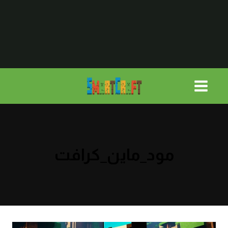
لتجاوز
لى
لمحتوى
مود_ماين_كرافت