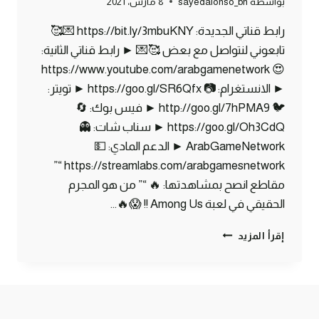
بواسطة
sayedalonso_bh
8 مارس، 2021
رابط قناتي الجديدة: https://bit.ly/3mbuKNY 💌🥰
تابعوني لنتواصل مع بعض 🥰💌 ► رابط قناتي الثانية:
😍 https://www.youtube.com/arabgamenetwork
► الانستغرام: 📷 https://goo.gl/SR6Qfx ► تويتر:
🐦 http://goo.gl/7hPMA9 ► فيس بوك: 🔄
https://goo.gl/Oh3CdQ ► سناب شات: 👻
ArabGameNetwork ► الدعم المادي: 💵
https://streamlabs.com/arabgamesnetwork “”
مقاطع انصح بمشاهدتها: 🔥 “” من هو المجرم
الحقيقي في لعبة Among Us !! 😱🔥…
ماين
إقرأ المزيد
كرافت
مودات
:
كيف
تصنع