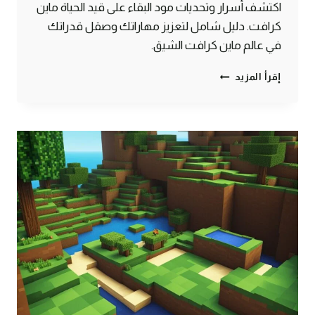
اكتشف أسرار وتحديات مود البقاء على قيد الحياة ماين
كرافت. دليل شامل لتعزيز مهاراتك وصقل قدراتك
في عالم ماين كرافت الشيق.
دليل
إقرأ المزيد
مود
البقاء
في
ماين
كرافت
–
النجاة
المثيرة